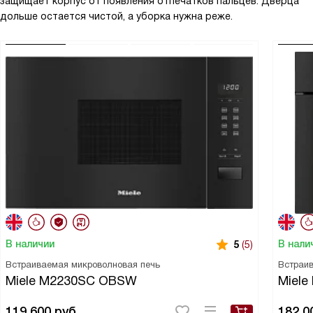
защищает корпус от появления отпечатков пальцев. Дверца
дольше остается чистой, а уборка нужна реже.
В наличии
В нали
5
(5)
Встраиваемая микроволновая печь
Встраив
Miele M2230SC OBSW
Miel
119 600
руб.
182 0