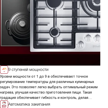
Микроволновые печи
Пароварки
Подогреватели посуды
Посудомоечные машины
Холодильники
Вакууматоры
9 ступеней мощности
Уровни мощности от 1 до 9 в обеспечивают точное
На
регулирование температуры для различных кулинарных
в
задач. Это позволяет легко выбрать оптимальный режим
в 
нагрева, улучшая качество приготовления пищи. Такая
в 
градация обеспечивает гибкость и контроль, делая
э
процесс готовки более удобным и эффективным.
и 
Автоматика закипания