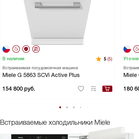
В наличии
Уточня
5
(5)
Встраиваемая посудомоечная машина
Встраи
Miele G 5863 SCVi Active Plus
Miele
154 800
руб.
180 6
Встраиваемые холодильники Miele