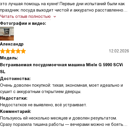
это лучшая помощь на кухне! Первые дни испытаний были как
праздник: посуда выходит чистой и аккуратно расставленной
по своим местам. Тихая работа — отдельная радость, когда
Читать отзыв полностью
дома маленький ребёнок, можно запускать посудомойку
Фотографии и видео:
вечером и не бояться разбудить малыша
Александр
12.02.2026
Модель:
Встраиваемая посудомоечная машина Miele G 5990 SCVi
SL
Достоинства:
Очень доволен покупкой: тихая, экономная, моет идеально и
сушит с аккуратным открытием дверцы.
Недостатки:
Недостатков не выявлено, всё устраивает.
Комментарий:
Пользуюсь ей несколько месяцев и доволен результатом.
Сразу поразила тишина работы — вечерами можно не бояться