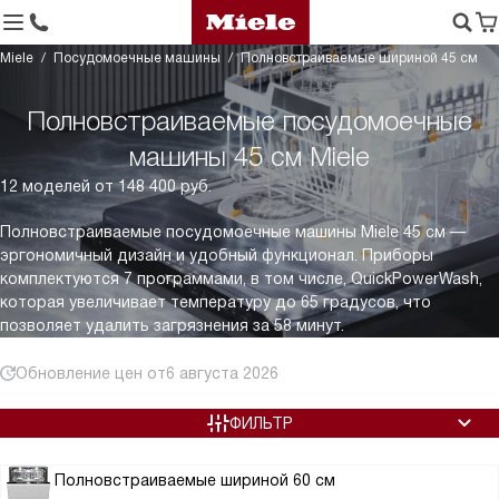
Miele
Посудомоечные машины
Полновстраиваемые шириной 45 см
Полновстраиваемые посудомоечные
машины 45 см Miele
12 моделей от 148 400 руб.
Полновстраиваемые посудомоечные машины Miele 45 см —
эргономичный дизайн и удобный функционал. Приборы
комплектуются 7 программами, в том числе, QuickPowerWash,
которая увеличивает температуру до 65 градусов, что
позволяет удалить загрязнения за 58 минут.
Обновление цен от
6 августа 2026
ФИЛЬТР
Полновстраиваемые шириной 60 см