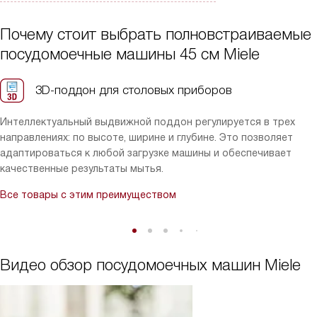
любит возиться с кухонной рутиной, я оценил удобство и
стабильность — машина действительно экономит время и
Почему стоит выбрать полновстраиваемые
силы!
посудомоечные машины 45 см Miele
3D-поддон для столовых приборов
Интеллектуальный выдвижной поддон регулируется в трех
направлениях: по высоте, ширине и глубине. Это позволяет
адаптироваться к любой загрузке машины и обеспечивает
качественные результаты мытья.
Все товары с этим преимуществом
Видео обзор посудомоечных машин Miele