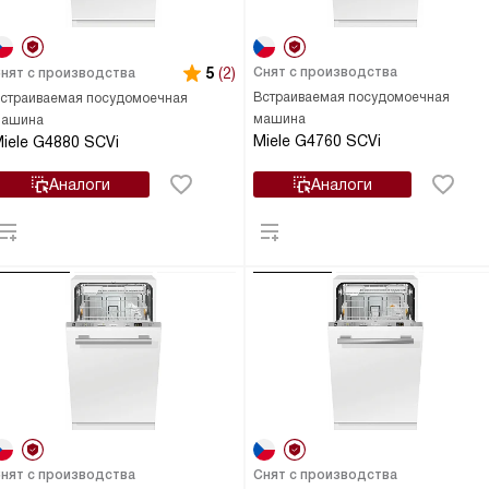
5
(2)
Снят с производства
нят с производства
Встраиваемая посудомоечная
страиваемая посудомоечная
машина
ашина
Miele G4760 SCVi
iele G4880 SCVi
Аналоги
Аналоги
нят с производства
Снят с производства