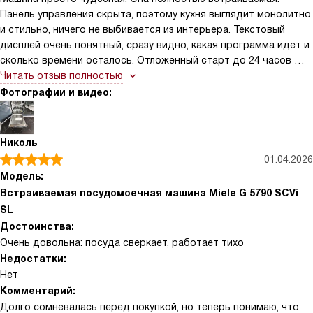
Панель управления скрыта, поэтому кухня выглядит монолитно
и стильно, ничего не выбивается из интерьера. Текстовый
дисплей очень понятный, сразу видно, какая программа идет и
сколько времени осталось. Отложенный старт до 24 часов —
мое спасение, ставлю загрузку на ночь по ночному тарифу.
Читать отзыв полностью
Конденсационная сушка работает отлично, никаких разводов
Фотографии и видео:
на бокалах.
Николь
01.04.2026
Модель:
Встраиваемая посудомоечная машина Miele G 5790 SCVi
SL
Достоинства:
Очень довольна: посуда сверкает, работает тихо
Недостатки:
Нет
Комментарий:
Долго сомневалась перед покупкой, но теперь понимаю, что