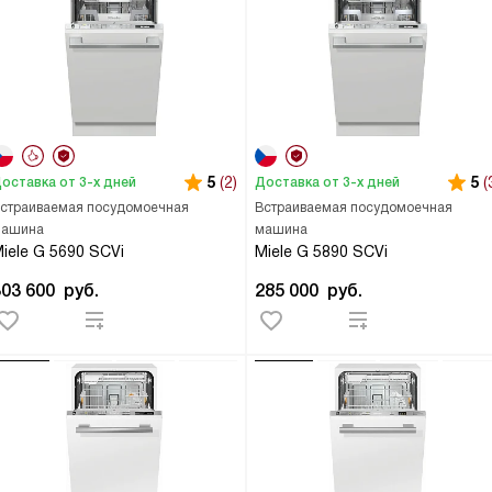
5
(2)
5
(
оставка от 3-х дней
Доставка от 3-х дней
страиваемая посудомоечная
Встраиваемая посудомоечная
ашина
машина
iele G 5690 SCVi
Miele G 5890 SCVi
303 600
руб.
285 000
руб.