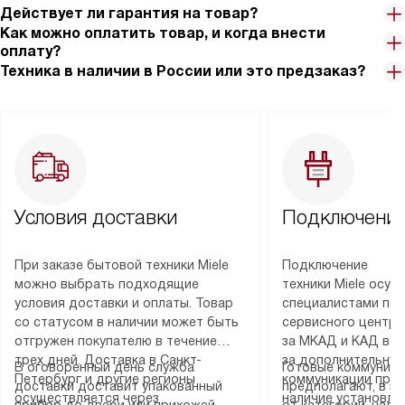
Действует ли гарантия на товар?
Как можно оплатить товар, и когда внести
оплату?
Техника в наличии в России или это предзаказ?
Условия доставки
Подключение
При заказе бытовой техники Miele
Подключение
можно выбрать подходящие
техники Miele осу
условия доставки и оплаты. Товар
специалистами пар
со статусом в наличии может быть
сервисного центра
отгружен покупателю в течение
за МКАД и КАД во
трех дней. Доставка в Санкт-
за дополнительную
В оговоренный день служба
Готовые коммуника
Петербург и другие регионы
коммуникации пре
доставки доставит упакованный
предполагают, в з
осуществляется через
наличие установле
прибор до двери или прихожей.
от категории, нали