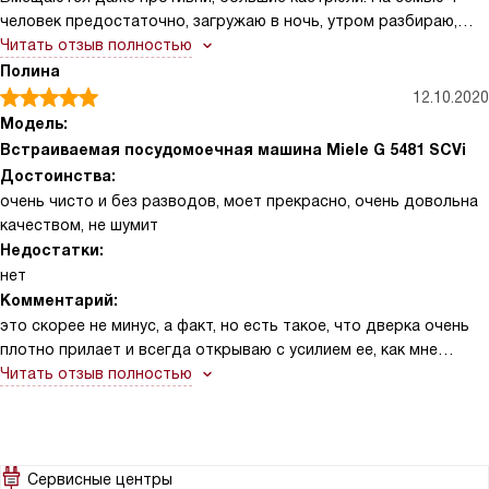
человек предостаточно, загружаю в ночь, утром разбираю,
никакого шума, дискомфорта
Читать отзыв полностью
Полина
12.10.2020
Модель:
Встраиваемая посудомоечная машина Miele G 5481 SCVi
Достоинства:
очень чисто и без разводов, моет прекрасно, очень довольна
качеством, не шумит
Недостатки:
нет
Комментарий:
это скорее не минус, а факт, но есть такое, что дверка очень
плотно прилает и всегда открываю с усилием ее, как мне
сказали это все нормально, но, когда снимала квартиру у
Читать отзыв полностью
посудомоечной очень легко открывалась дверь.многие мне из
друзей сказали, что когда дети будут я еще радоваться буду))
в общем, вот такой вот факт
Сервисные центры