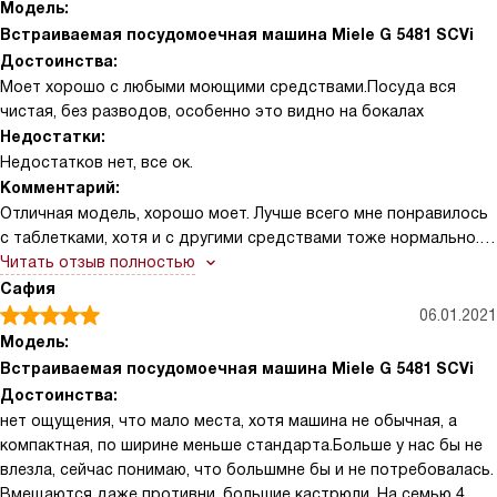
Модель:
Встраиваемая посудомоечная машина Miele G 5481 SCVi
Достоинства:
Моет хорошо с любыми моющими средствами.Посуда вся
чистая, без разводов, особенно это видно на бокалах
Недостатки:
Недостатков нет, все ок.
Комментарий:
Отличная модель, хорошо моет. Лучше всего мне понравилось
с таблетками, хотя и с другими средствами тоже нормально. С
покупкой данной машины, забыли, что такое мыть посуду
Читать отзыв полностью
руками. С большим удовольствием даю рекомендацию к
Сафия
покупке данной модели.
06.01.2021
Модель:
Встраиваемая посудомоечная машина Miele G 5481 SCVi
Достоинства:
нет ощущения, что мало места, хотя машина не обычная, а
компактная, по ширине меньше стандарта.Больше у нас бы не
влезла, сейчас понимаю, что большмне бы и не потребовалась.
Вмещаются даже противни, большие кастрюли. На семью 4