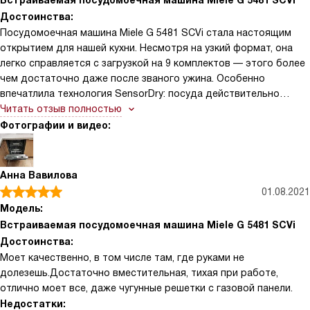
Встраиваемая посудомоечная машина Miele G 5481 SCVi
Достоинства:
Посудомоечная машина Miele G 5481 SCVi стала настоящим
открытием для нашей кухни. Несмотря на узкий формат, она
легко справляется с загрузкой на 9 комплектов — этого более
чем достаточно даже после званого ужина. Особенно
впечатлила технология SensorDry: посуда действительно
выходит полностью сухой, без разводов и влаги, что раньше
Читать отзыв полностью
было проблемой у предыдущих моделей. Конденсационная
Фотографии и видео:
сушка в сочетании с интеллектуальным датчиком работает на
удивление эффективно. Также радует функция половинной
загрузки — когда готовлю один или мою пару тарелок после
Анна Вавилова
ужина, не приходится ждать полного набора.
01.08.2021
Энергоэффективность на уровне класса С (по новому
Модель:
стандарту), но при этом потребление ресурсов остаётся
Встраиваемая посудомоечная машина Miele G 5481 SCVi
разумным благодаря EcoPower. Скрытая панель управления и
Достоинства:
трёхразрядный дисплей делают интерфейс лаконичным и
Моет качественно, в том числе там, где руками не
удобным — всё под рукой, но без визуального шума.
долезешь.Достаточно вместительная, тихая при работе,
отлично моет все, даже чугунные решетки с газовой панели.
Недостатки: