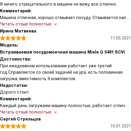
Я ничего отрицательного в машине не вижу, все отлично.
Комментарий:
Машина отличная, хорошо отмывает посуду. Отмывается налет
от чая, кофе на кружках, тарелки с обратной стороны, вилки и
Читать отзыв полностью
ложки с резными ручками. Руками это сделать
Ирина Матвеева
проблемно.Работает тихо, включаем ее на ночь и она не
11.05.2021
мешает нам спать. Отличное качество, товар отменный!
Модель:
Встраиваемая посудомоечная машина Miele G 5481 SCVi
Достоинства:
При ежедневном использовании работает уже третий
год.Справляется со своей задачей на ура, есть половинная
загрузка, вместимость 9 комплектов.
Недостатки:
Дорого стоит.
Комментарий:
Каждый день загружаем машину полностью, работает отлично,
нареканей к качеству мойки нет. Вся посуда чистая и хорошо
Читать отзыв полностью
просушена. Руками такого результата никогда не добиться.
Сергей Стрельцов
10.01.2021