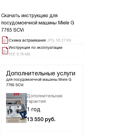
Скачать инструкцию для
посудомоечной машины
Miele G
7765 SCVi
Схема встраивания
JPG, 58.27 KB
Инструкция по эксплуатации
PDF, 8.78 MB
Дополнительные услуги
для посудомоечной машины
Miele G
7765 SCVi
Дополнительная
гарантия
1 год
13 550
руб.