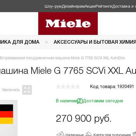
Шоу-рум
Дизайнерам
Акции
Рейтинги
Доставка и 
НИКА ДЛЯ ДОМА
АКСЕССУАРЫ И БЫТОВАЯ ХИМИ
Встраиваемая посудомоечная машина Miele G 7765 SCVi XXL AutoDos
 машина
Miele G 7765 SCVi XXL A
Код товара: 1920491
В наличии
Доставим сегодня
270 900
руб.
Наличные
Карта при получении