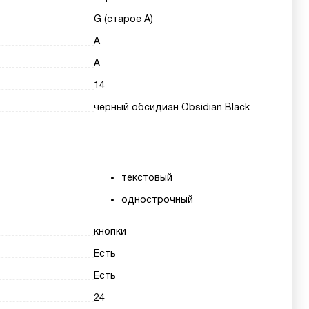
G (старое A)
A
A
14
черный обсидиан Obsidian Black
текстовый
однострочный
кнопки
Есть
Есть
24