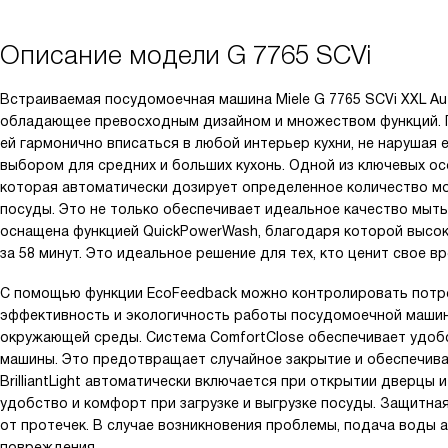
Описание модели
G 7765 SCVi
Встраиваемая посудомоечная машина Miele G 7765 SCVi XXL A
обладающее превосходным дизайном и множеством функций. Г
ей гармонично вписаться в любой интерьер кухни, не нарушая е
выбором для средних и больших кухонь. Одной из ключевых о
которая автоматически дозирует определенное количество мо
посуды. Это не только обеспечивает идеальное качество мыт
оснащена функцией QuickPowerWash, благодаря которой высок
за 58 минут. Это идеальное решение для тех, кто ценит свое в
С помощью функции EcoFeedback можно контролировать потре
эффективность и экологичность работы посудомоечной машины
окружающей среды. Система ComfortClose обеспечивает удобс
машины. Это предотвращает случайное закрытие и обеспечива
BrilliantLight автоматически включается при открытии дверцы
удобство и комфорт при загрузке и выгрузке посуды. Защитна
от протечек. В случае возникновения проблемы, подача воды
повреждения.