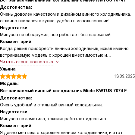
Встраиваемый винный холодильник Miele KWTUS 7074 F
Достоинства:
Очень доволен качеством и дизайном винного холодильника,
отлично вписался в кухню, удобен в использовании!
Недостатки:
Минусов не обнаружил, всё работает без нареканий.
Комментарий:
Когда решил приобрести винный холодильник, искал именно
встраиваемую модель с хорошей вместимостью и
современными функциями. Этот вариант приятно удивил меня
Читать отзыв полностью
с первых дней эксплуатации. Черная тонированная стеклянная
Ульяна
дверь с УФ-фильтром не только стильно смотрится, но и
13.09.2025
надежно защищает мои вина от вредного света. Очень
Модель:
удобно, что есть электронная регулировка температуры с
Встраиваемый винный холодильник Miele KWTUS 7074 F
сенсорными переключателями — всё просто и понятно, даже
Достоинства:
без инструкции разобрался сразу. Особенно понравилась
Очень удобный и стильный винный холодильник.
функция динамического охлаждения DynaCool — температура
Недостатки:
внутри всегда равномерная, что важно для правильного
Минусов не заметила, техника работает идеально.
хранения разных сортов. Для меня было важно, чтобы полки
Комментарий:
были деревянные и гибкие — их можно переставлять,
Я давно мечтала о хорошем винном холодильнике, и этот
подстраивая под бутылки разного размера. У меня коллекция