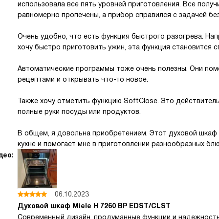
использовала все пять уровней приготовления. Все полу
равномерно пропечены, а прибор справился с задачей бе
Очень удобно, что есть функция быстрого разогрева. На
хочу быстро приготовить ужин, эта функция становится с
Автоматические программы тоже очень полезны. Они пом
рецептами и открывать что-то новое.
Также хочу отметить функцию SoftClose. Это действитель
полные руки посуды или продуктов.
В общем, я довольна приобретением. Этот духовой шка
кухне и помогает мне в приготовлении разнообразных блю
део:
06.10.2023
Духовой шкаф Miele H 7260 BP EDST/CLST
Современный дизайн, продуманные функции и надежность 