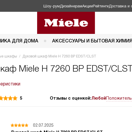
Шоу-рум
Дизайнерам
Акции
Рейтинги
Доставка и 
НИКА ДЛЯ ДОМА
АКСЕССУАРЫ И БЫТОВАЯ ХИМИ
ые шкафы
Духовой шкаф Miele H 7260 BP EDST/CLST
каф Miele H 7260 BP EDST/CLST
теристики
5
Отзывы с оценкой:
Любой
Положитель
02.07.2025