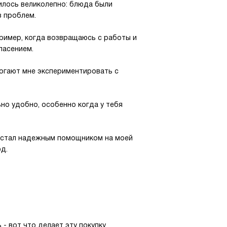
чилось великолепно: блюда были
з проблем.
пример, когда возвращаюсь с работы и
пасением.
огают мне экспериментировать с
но удобно, особенно когда у тебя
ф стал надежным помощником на моей
д.
- вот что делает эту покупку