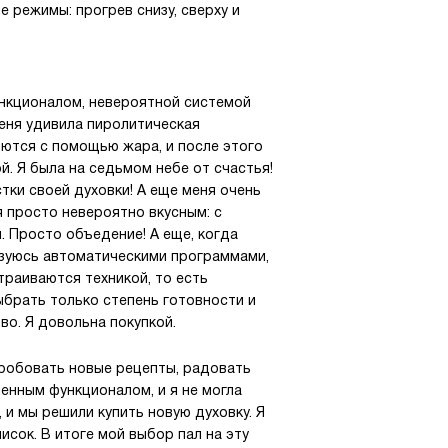
е режимы: прогрев снизу, сверху и
ункционалом, невероятной системой
еня удивила пиролитическая
яются с помощью жара, и после этого
. Я была на седьмом небе от счастья!
тки своей духовки! А еще меня очень
я просто невероятно вкусным: с
. Просто объедение! А еще, когда
льзуюсь автоматическими программами,
траиваются техникой, то есть
ыбрать только степень готовности и
во. Я довольна покупкой.
пробовать новые рецепты, радовать
енным функционалом, и я не могла
, и мы решили купить новую духовку. Я
сок. В итоге мой выбор пал на эту