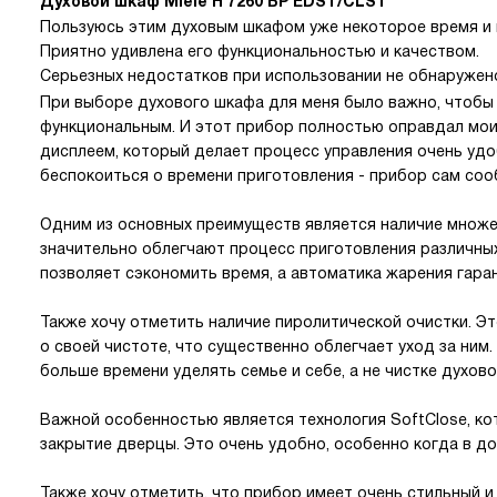
Духовой шкаф Miele H 7260 BP EDST/CLST
Пользуюсь этим духовым шкафом уже некоторое время и 
Приятно удивлена его функциональностью и качеством.
Серьезных недостатков при использовании не обнаружен
При выборе духового шкафа для меня было важно, чтобы 
функциональным. И этот прибор полностью оправдал мо
дисплеем, который делает процесс управления очень удо
беспокоиться о времени приготовления - прибор сам соо
Одним из основных преимуществ является наличие множе
значительно облегчают процесс приготовления различны
позволяет сэкономить время, а автоматика жарения гаран
Также хочу отметить наличие пиролитической очистки. Эт
о своей чистоте, что существенно облегчает уход за ним.
больше времени уделять семье и себе, а не чистке духово
Важной особенностью является технология SoftClose, ко
закрытие дверцы. Это очень удобно, особенно когда в до
Также хочу отметить, что прибор имеет очень стильный 