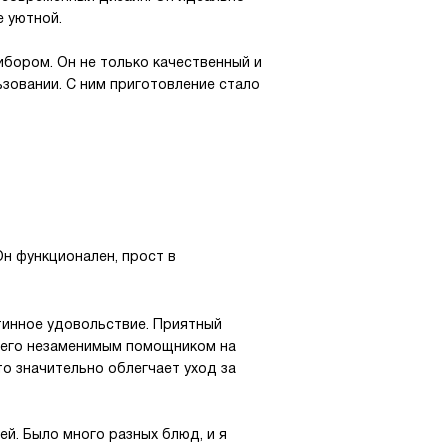
е уютной.
ибором. Он не только качественный и
ьзовании. С ним приготовление стало
Он функционален, прост в
тинное удовольствие. Приятный
 его незаменимым помощником на
то значительно облегчает уход за
й. Было много разных блюд, и я