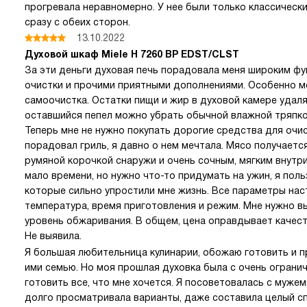
прогревала неравномерно. У нее были только классически
сразу с обеих сторон.
13.10.2022
Духовой шкаф Miele H 7260 BP EDST/CLST
За эти деньги духовая печь порадовала меня широким ф
очистки и прочими приятными дополнениями. Особенно м
самоочистка. Остатки пищи и жир в духовой камере удал
оставшийся пепел можно убрать обычной влажной тряпкой
Теперь мне не нужно покупать дорогие средства для очис
порадовал гриль, я давно о нем мечтала. Мясо получаетс
румяной корочкой снаружи и очень сочным, мягким внутри
мало времени, но нужно что-то придумать на ужин, я по
которые сильно упростили мне жизнь. Все параметры нас
температура, время приготовления и режим. Мне нужно в
уровень обжаривания. В общем, цена оправдывает качест
Не выявила.
Я большая любительница кулинарии, обожаю готовить и 
ими семью. Но моя прошлая духовка была с очень огранич
готовить все, что мне хочется. Я посоветовалась с мужем
долго просматривала варианты, даже составила целый спи