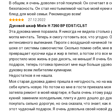
В общем, я очень доволен этой покупкой. Он сочетает в с
безопасность. Он стал неотъемлемой частью моей кухни 
блюд для моей семьи. Рекомендую всем!
27.12.2022
Духовой шкаф Miele H 7260 BP EDST/CLST
Эта духовка меня поразила. Я никогда не видела столько 
могла мечтать. Теперь я смогу готовить все, что угодно
интенсивного выпекания. Пироги с воздушной начинкой те
шоке от системы самоочистки. Сколько помню себя, мне в
превращает кусочки еды и жир в пепел, а потом это все 
упростило мою жизнь в раз десять, не меньше! Я очень б
подарок, теперь готовка приносит мне еще больше удово
духовку всем любителям кулинарии.
Недостатков я не нашла.
Моя старая духовка давно пришла в негодность, но на ма
себе купить новую. Но потом ко мне в гости приехала моя
затеяла ремонт в моей квартире, я была очень этому ра
кухней: заменили холодильник, плиту и дело дошло до дух
покупать сильно дорогую, но она сказала, что знает, как
этот чудесный подарок. Я очень довольна своей новой ду