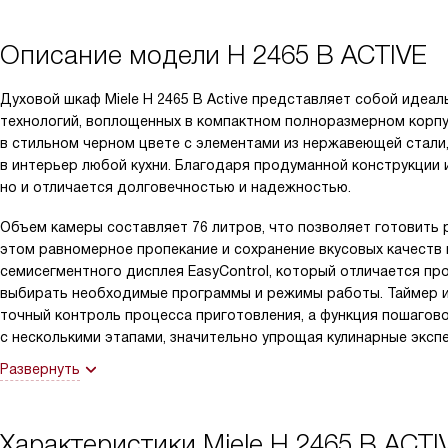
Описание модели
H 2465 B ACTIVE
Духовой шкаф Miele H 2465 B Active представляет собой идеа
технологий, воплощенных в компактном полноразмерном корпу
в стильном черном цвете с элементами из нержавеющей стали,
в интерьер любой кухни. Благодаря продуманной конструкции и
но и отличается долговечностью и надежностью.
Объем камеры составляет 76 литров, что позволяет готовить
этом равномерное пропекание и сохранение вкусовых качеств
семисегментного дисплея EasyControl, который отличается пр
выбирать необходимые программы и режимы работы. Таймер и
точный контроль процесса приготовления, а функция пошагов
с несколькими этапами, значительно упрощая кулинарные эксп
Развернуть
Характеристики
Miele H 2465 B ACTI