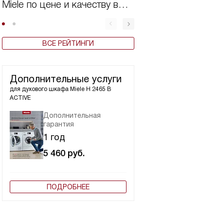
Miele по цене и качеству в
электрических в
2025 году
духовых шкафов 
цене и качеству 
ВСЕ РЕЙТИНГИ
Дополнительные услуги
для духового шкафа
Miele H 2465 B
ACTIVE
Дополнительная
гарантия
1 год
5 460
руб.
ПОДРОБНЕЕ