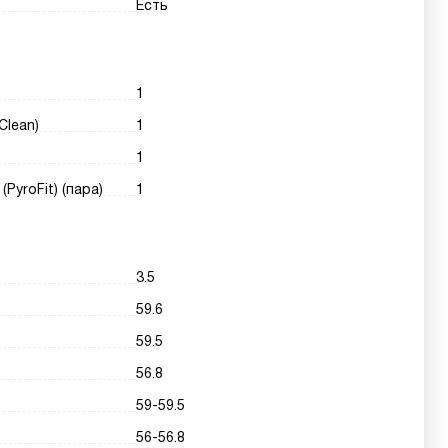
Есть
1
Clean)
1
1
yroFit) (пара)
1
3.5
59.6
59.5
56.8
59-59.5
56-56.8