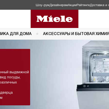
Шоу-рум
Дизайнерам
Акции
Рейтинги
Доставка и 
НИКА ДЛЯ ДОМА
АКСЕССУАРЫ И БЫТОВАЯ ХИМИ
анный выдвижной
вид посуды,
различных
 дверца
ым