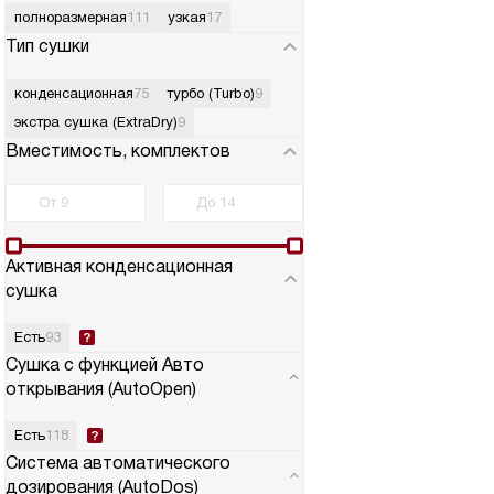
полноразмерная
111
узкая
17
Тип сушки
конденсационная
75
турбо (Turbo)
9
экстра сушка (ExtraDry)
9
Вместимость, комплектов
Активная конденсационная
сушка
Есть
93
Сушка с функцией Авто
открывания (AutoOpen)
Есть
118
Система автоматического
дозирования (AutoDos)