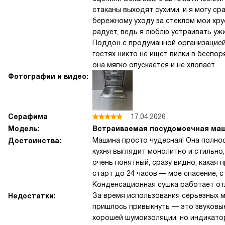
стаканы выходят сухими, и я могу сра
бережному уходу за стеклом мои хру
радует, ведь я люблю устраивать ужи
Поддон с продуманной организацией
гостях никто не ищет вилки в беспо
она мягко опускается и не хлопает
Фотографии и видео:
Серафима
17.04.2026
Модель:
Встраиваемая посудомоечная маши
Машина просто чудесная! Она полнос
Достоинства:
кухня выглядит монолитно и стильно,
очень понятный, сразу видно, какая
старт до 24 часов — мое спасение, с
Конденсационная сушка работает отл
За время использования серьезных м
Недостатки:
пришлось привыкнуть — это звуковые
хорошей шумоизоляции, но индикатор