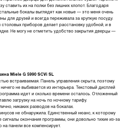
зу ставить их на полки без лишних хлопот. Благодаря
стальные бокалы выглядят как новые — это меня очень
ны для друзей и всегда переживала за хрупкую посуду.
 столовых приборов делает расстановку удобной, и в
рядке. Не могу не отметить удобство закрытия дверцы —
на Miele G 5990 SCVi SL
тью встраиваемая. Панель управления скрыта, поэтому
 ничего не выбивается из интерьера. Текстовый дисплей
 программа идет и сколько времени осталось. Отложенный
тавлю загрузку на ночь по ночному тарифу.
ично, никаких разводов на бокалах.
инусов не обнаружила. Единственный нюанс, к которому
 сигналы окончания программы, они довольно тихие из-за
 на панели все компенсирует.