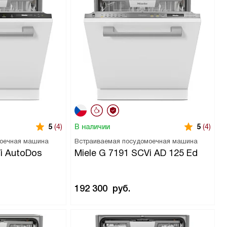
В наличии
5
(4)
5
(4)
моечная машина
Встраиваемая посудомоечная машина
Vi AutoDos
Miele G 7191 SCVi AD 125 Ed
192 300
руб.