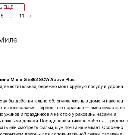
Ь ЕЩЁ
5
...
11
 Миле
а Miele G 5863 SCVi Active Plus
ая, вместительная, бережно моет хрупкую посуду и удобна
рая бы действительно облегчила жизнь в доме, и наконец
т использования. Первое, что поразило — вместимость на
х ужинов и праздников я не стою у раковины часами, а
ь важными делами. Порадовала и тишина работы — рядом с
ать или смотреть фильм, шум почти не мешает. Особенно
 открытием дверцы для дополнительной сушки: тарелки и