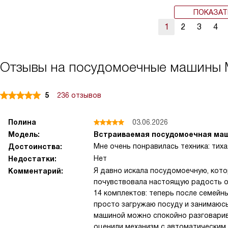
ПОКАЗАТ
1
2
3
4
Отзывы на посудомоечные машины
5
236 отзывов
Полина
03.06.2026
Модель:
Встраиваемая посудомоечная машин
Мне очень понравилась техника: тих
Достоинства:
Нет
Недостатки:
Я давно искала посудомоечную, кото
Комментарий:
почувствовала настоящую радость о
14 комплектов: теперь после семейны
просто загружаю посуду и занимаюс
машиной можно спокойно разговарив
оценили механизм с автоматическим