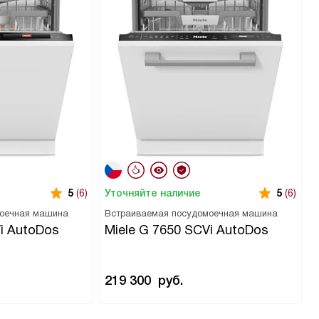
Уточняйте наличие
5
(6)
5
(6)
моечная машина
Встраиваемая посудомоечная машина
Vi AutoDos
Miele G 7650 SCVi AutoDos
219 300
руб.