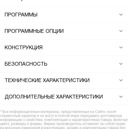
ПРОГРАММЫ
ПРОГРАММНЫЕ ОПЦИИ
КОНСТРУКЦИЯ
БЕЗОПАСНОСТЬ
ТЕХНИЧЕСКИЕ ХАРАКТЕРИСТИКИ
ДОПОЛНИТЕЛЬНЫЕ ХАРАКТЕРИСТИКИ
* Все информационные материалы, представленные на Сайте, носят
справочный характер и не могут в полной мере передавать достоверную
информацию о свойствах, комплектации и характеристиках товара, включая
цвета, размеры и формы. Фирма-производитель оставляет за собой право
на внесение изменений в конструкцию, дизайн и комплектацию товара без