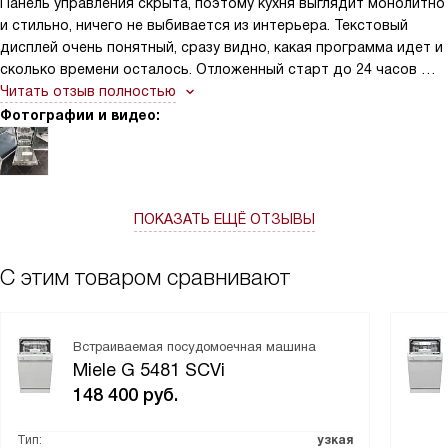
Панель управления скрыта, поэтому кухня выглядит монолитно
и стильно, ничего не выбивается из интерьера. Текстовый
дисплей очень понятный, сразу видно, какая программа идет и
сколько времени осталось. Отложенный старт до 24 часов —
мое спасение, ставлю загрузку на ночь по ночному тарифу.
Читать отзыв полностью
Конденсационная сушка работает отлично, никаких разводов
Фотографии и видео:
на бокалах.
ПОКАЗАТЬ ЕЩЁ ОТЗЫВЫ
С этим товаром сравнивают
Встраиваемая посудомоечная машина
Miele G 5481 SCVi
148 400
руб.
Тип:
узкая