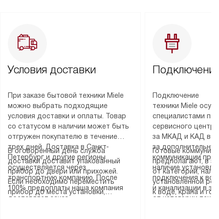
Условия доставки
Подключение
При заказе бытовой техники Miele
Подключение
можно выбрать подходящие
техники Miele осу
условия доставки и оплаты. Товар
специалистами пар
со статусом в наличии может быть
сервисного центра
отгружен покупателю в течение
за МКАД и КАД во
трех дней. Доставка в Санкт-
за дополнительную
В оговоренный день служба
Готовые коммуника
Петербург и другие регионы
коммуникации пре
доставки доставит упакованный
предполагают, в з
осуществляется через
наличие установле
прибор до двери или прихожей.
от категории, нали
транспортную компанию. После
подключения к во
Если необходимо переместить
установленной роз
100% предоплаты наша компания
и канализации в з
прибор до места установки,
к воде, крана и го
доставляет заказ
от категории техн
пожалуйста, предварительно
слива. Стандартна
до представительства
дополнительных ус
уточните это с менеджером.
включает в себя: с
транспортной компании в городе
определяется согл