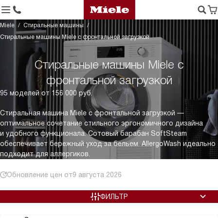
Miele
Стиральные машины
Стиральные машины Miele с фронтальной загрузкой
Стиральные машины Miele с
фронтальной загрузкой
95 моделей от 156 000 руб.
Стиральная машина Miele с фронтальной загрузкой —
оптимальное сочетание стильного эргономичного дизайна
и удобного функционала. Сотовый барабан SoftSteam
обеспечивает бережный уход за бельем. AllergoWash идеально
подходит для аллергиков.
Обновление цен от
9 августа 2026
ФИЛЬТР