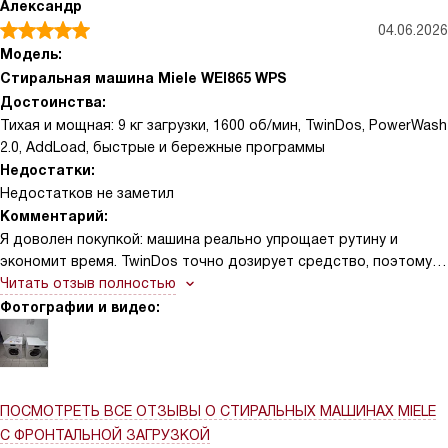
Александр
средства экономит расход и избавляет от лишних замеров, а
04.06.2026
отдельные капсулы для деликатных типов вещей дают
Модель:
уверенность, что не передержу с интенсивностью. Шум при
Стиральная машина Miele WEI865 WPS
отжиме заметно ниже, чем у старой машины, поэтому можно
Достоинства:
запускать даже ночью. Панель управления интуитивная —
Тихая и мощная: 9 кг загрузки, 1600 об/мин, TwinDos, PowerWash
легко выбрать режим, есть подсказки по настройкам и
2.0, AddLoad, быстрые и бережные программы
индикаторы времени до окончания. Объём барабана
Недостатки:
позволяет стирать большие вещи, но при этом конструкция
Недостатков не заметил
отверстий и материал барабана бережно относится к ткани.
Комментарий:
Я доволен покупкой: машина реально упрощает рутину и
экономит время. TwinDos точно дозирует средство, поэтому
бельё всегда чистое, а расход меньше. Быстрые программы и
Читать отзыв полностью
PowerWash 2.0 справляются с пятнами, а режим 20° хорошо
Фотографии и видео:
бережёт цвет. Возможность докладывать вещи AddLoad
выручала не раз! Деликатные режимы аккуратно обращаются с
тонкими тканями и шерстью. DirectSensor понятен, подсветка
барабана помогает при загрузке. Мотор ProfiEco работает
ПОСМОТРЕТЬ ВСЕ ОТЗЫВЫ
О СТИРАЛЬНЫХ МАШИНАХ MIELE
тихо, контроль дисбаланса и защита от протечек внушают
С ФРОНТАЛЬНОЙ ЗАГРУЗКОЙ
уверенность. В целом — удобный и надёжный прибор