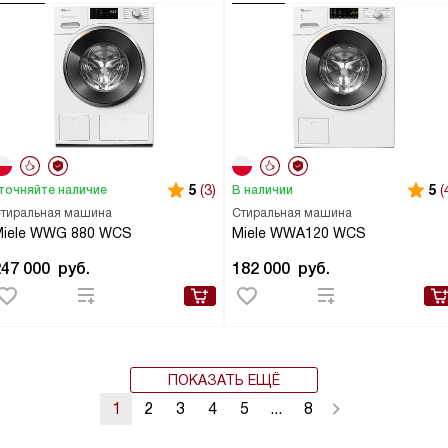
5
(3)
5
(
точняйте наличие
В наличии
тиральная машина
Стиральная машина
Miele WWG 880 WCS
Miele WWA120 WCS
247 000
руб.
182 000
руб.
ПОКАЗАТЬ ЕЩЁ
1
2
3
4
5
...
8