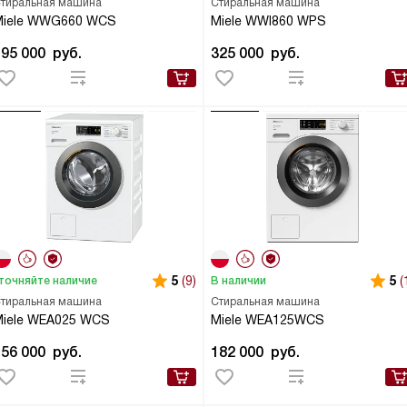
тиральная машина
Стиральная машина
Miele WWG660 WCS
Miele WWI860 WPS
195 000
руб.
325 000
руб.
5
(9)
5
(
точняйте наличие
В наличии
тиральная машина
Стиральная машина
Miele WEA025 WCS
Miele WEA125WCS
156 000
руб.
182 000
руб.