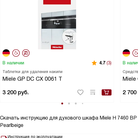
В наличии
В нали
4.7
(3)
Таблетки для удаления накипи
Средств
Miele GP DC CX 0061 T
Miele
3 200
руб.
2 700
Скачать инструкцию для духового шкафа
Miele H 7460 BP
Pearlbeige
Инструкция по эксплуатации