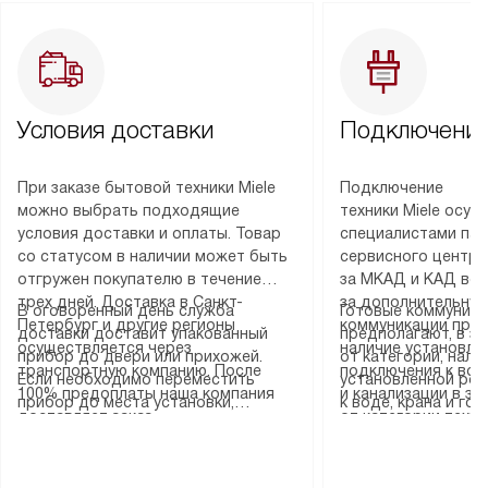
Условия доставки
Подключение
При заказе бытовой техники Miele
Подключение
можно выбрать подходящие
техники Miele осу
условия доставки и оплаты. Товар
специалистами пар
со статусом в наличии может быть
сервисного центра
отгружен покупателю в течение
за МКАД и КАД во
трех дней. Доставка в Санкт-
за дополнительную
В оговоренный день служба
Готовые коммуника
Петербург и другие регионы
коммуникации пре
доставки доставит упакованный
предполагают, в з
осуществляется через
наличие установле
прибор до двери или прихожей.
от категории, нали
транспортную компанию. После
подключения к во
Если необходимо переместить
установленной роз
100% предоплаты наша компания
и канализации в з
прибор до места установки,
к воде, крана и го
доставляет заказ
от категории техн
пожалуйста, предварительно
слива. Стандартна
до представительства
дополнительных ус
уточните это с менеджером.
включает в себя: с
транспортной компании в городе
определяется согл
За данную услугу взимается
транспортировочны
Москва. Пожалуйста, уточняйте
который можно по