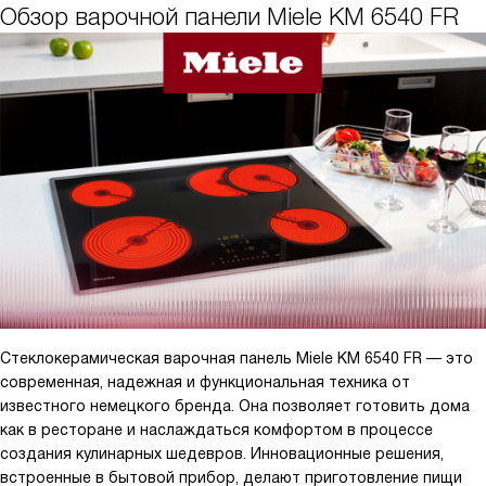
поверхности. Рамка из нержавеющей стали не только
Обзор варочной панели Miele KM 6540 FR
эстетично обрамляет чёрную стеклокерамику, но и защищает
края от сколов при установке посуды. Функция Stop&Go стала
моей любимой — одним касанием можно мгновенно снизить
мощность всех конфорок до минимума, например, когда
звонит дверной звонок или нужно срочно выключить газ на
плите (привычка из прошлого), а затем так же легко вернуть
прежние настройки.
Стеклокерамическая варочная панель Miele KM 6540 FR — это
современная, надежная и функциональная техника от
известного немецкого бренда. Она позволяет готовить дома
как в ресторане и наслаждаться комфортом в процессе
создания кулинарных шедевров. Инновационные решения,
встроенные в бытовой прибор, делают приготовление пищи