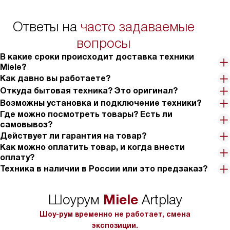
Индикатор остаточного времени и возможность отложенного
Ответы на
часто задаваемые
старта позволяют планировать свое время. Были случаи, когда
вопросы
я запускал машину перед выходом из дома, и к моему приходу
все было уже готово - чистая и сухая посуда ждала меня
В какие сроки происходит доставка техники
Miele?
внутри.
Как давно вы работаете?
Панель управления скрытая, что придает машине элегантность
Откуда бытовая техника? Это оригинал?
и современность. Управлять ей очень просто и удобно, все
Возможны установка и подключение техники?
кнопки интуитивно понятны.
Где можно посмотреть товары? Есть ли
самовывоз?
Вместимость в 14 комплектов посуды позволяет загружать
Действует ли гарантия на товар?
большое количество посуды одновременно, что очень удобно,
Как можно оплатить товар, и когда внести
оплату?
особенно когда приходят гости. Однажды, после большого
Техника в наличии в России или это предзаказ?
семейного ужина, я загрузил всю грязную посуду и был приятно
удивлен, что машина справилась с задачей на отлично.
Miele
Шоурум
Artplay
В общем, я доволен покупкой и советую всем, кто ценит
комфорт, эффективность и качество.
Шоу-рум временно не работает, смена
экспозиции.