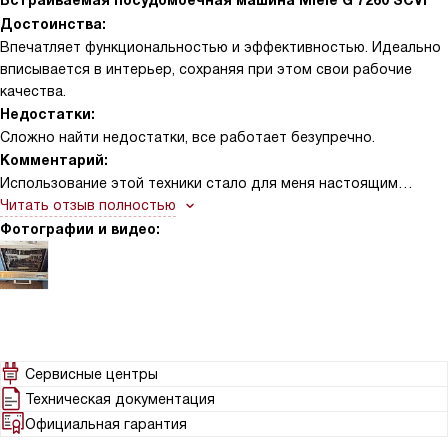
Встраиваемая посудомоечная машина Miele G 7260 SCVi
Достоинства:
Впечатляет функциональностью и эффективностью. Идеально
вписывается в интерьер, сохраняя при этом свои рабочие
качества.
Недостатки:
Сложно найти недостатки, все работает безупречно.
Комментарий:
Использование этой техники стало для меня настоящим
открытием. Она не просто выполняет свою основную функцию,
Читать отзыв полностью
но и делает это с максимальной эффективностью и
Фотографии и видео:
комфортом для пользователя. Особенно порадовала система
активной конденсационной сушки - посуда после мойки
остается сухой, что существенно экономит время.
Был приятно удивлен наличием интеллектуального датчика
сушки SensorDry и технологии EcoPower. Это позволяет мне не
Сервисные центры
беспокоиться о потреблении энергии и воды, машина сама
Техническая документация
оптимизирует эти процессы. Также стоит отметить наличие 9
Официальная гарантия
различных программ мытья, среди которых можно выбрать
наиболее подходящую для любого вида посуды.