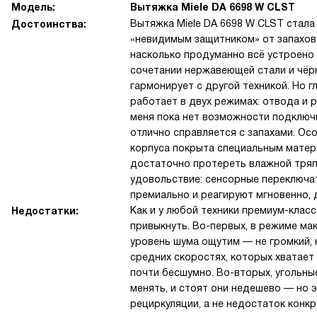
Модель:
Вытяжка Miele DA 6698 W CLST
Вытяжка Miele DA 6698 W CLST стала
Достоинства:
«невидимым защитником» от запахов 
насколько продуманно всё устроено 
сочетании нержавеющей стали и чёрн
гармонирует с другой техникой. Но г
работает в двух режимах: отвода и р
меня пока нет возможности подключи
отлично справляется с запахами. Осо
корпуса покрыта специальным матер
достаточно протереть влажной тряпк
удовольствие: сенсорные переключа
премиально и реагируют мгновенно, 
Как и у любой техники премиум-класс
Недостатки:
привыкнуть. Во-первых, в режиме ма
уровень шума ощутим — не громкий, н
средних скоростях, которых хватает
почти бесшумно. Во-вторых, угольн
менять, и стоят они недешево — но 
рециркуляции, а не недостаток конк