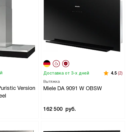
ей
Доставка от 3-х дней
4.5
(2)
Вытяжка
uristic Version
Miele DA 9091 W OBSW
eel
162 500
руб.