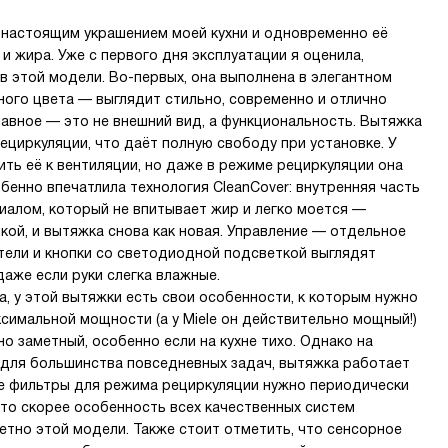
 настоящим украшением моей кухни и одновременно её
и жира. Уже с первого дня эксплуатации я оценила,
в этой модели. Во-первых, она выполнена в элегантном
ого цвета — выглядит стильно, современно и отлично
лавное — это не внешний вид, а функциональность. Вытяжка
ециркуляции, что даёт полную свободу при установке. У
ть её к вентиляции, но даже в режиме рециркуляции она
бенно впечатлила технология CleanCover: внутренняя часть
иалом, который не впитывает жир и легко моется —
ой, и вытяжка снова как новая. Управление — отдельное
тели и кнопки со светодиодной подсветкой выглядят
даже если руки слегка влажные.
а, у этой вытяжки есть свои особенности, к которым нужно
ксимальной мощности (а у Miele он действительно мощный!)
о заметный, особенно если на кухне тихо. Однако на
 для большинства повседневных задач, вытяжка работает
ые фильтры для режима рециркуляции нужно периодически
это скорее особенность всех качественных систем
ретно этой модели. Также стоит отметить, что сенсорное