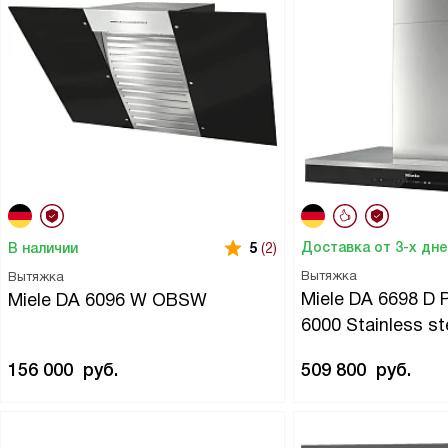
Доставка от 3-х дн
В наличии
5
(2)
Вытяжка
Вытяжка
Miele DA 6698 D P
Miele DA 6096 W OBSW
6000 Stainless st
156 000
руб.
509 800
руб.