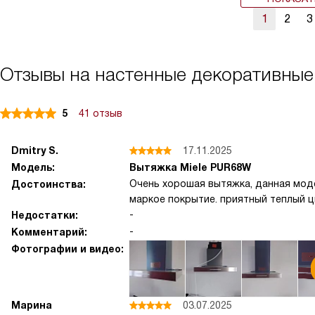
1
2
3
Отзывы на настенные декоративные
5
41 отзыв
Dmitry S.
17.11.2025
Модель:
Вытяжка Miele PUR68W
Очень хорошая вытяжка, данная моде
Достоинства:
маркое покрытие. приятный теплый ц
-
Недостатки:
-
Комментарий:
Фотографии и видео:
Марина
03.07.2025