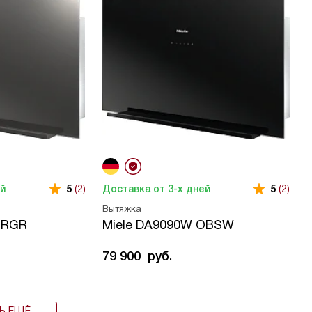
ей
Доставка от 3-х дней
5
(2)
5
(2)
Вытяжка
GRGR
Miele DA9090W OBSW
79 900
руб.
Ь ЕЩЁ