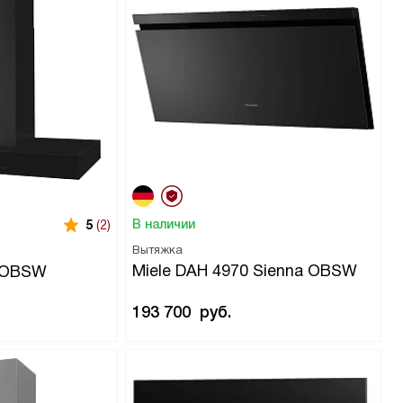
В наличии
5
(2)
Вытяжка
Miele DAH 4970 Sienna OBSW
W OBSW
193 700
руб.