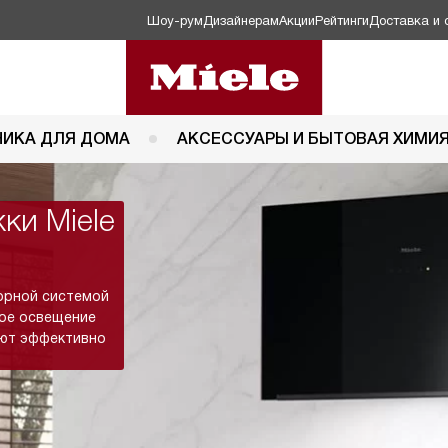
Шоу-рум
Дизайнерам
Акции
Рейтинги
Доставка и 
НИКА ДЛЯ ДОМА
АКСЕССУАРЫ И БЫТОВАЯ ХИМИ
ки Miele
орной системой
ое освещение
яют эффективно