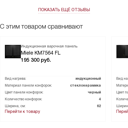
срочно отвлечься на звонок или убежавшего ребёнка —
ПОКАЗАТЬ ЕЩЁ ОТЗЫВЫ
нажимаешь одну кнопку, и все конфорки переходят в режим
паузы, а потом с теми же настройками возобновляют работу.
Это не только удобно, но и безопасно. Панель из
С этим товаром сравнивают
стеклокерамики смотрится стильно и современно, а рамка из
нержавеющей стали придаёт ей особый шарм на фоне моей
кухонной мебели.
Индукционная варочная панель
Miele KM7564 FL
195 300
руб.
Вид нагрева:
индукционный
Вид на
Материал панели конфорок:
стеклокерамика
Матери
Цвет панели конфорок:
черный
Цвет п
Количество конфорок:
4
Количе
Ширина, см:
62
Ширина
Перейти к товару
Перей