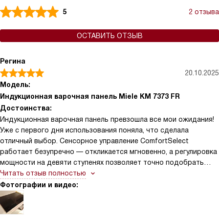
5
2 отзыва
ОСТАВИТЬ ОТЗЫВ
Регина
20.10.2025
Модель:
Индукционная варочная панель Miele KM 7373 FR
Достоинства:
Индукционная варочная панель превзошла все мои ожидания!
Уже с первого дня использования поняла, что сделала
отличный выбор. Сенсорное управление ComfortSelect
работает безупречно — откликается мгновенно, а регулировка
мощности на девяти ступенях позволяет точно подобрать
нужный режим для любого блюда. Особенно в восторге от
Читать отзыв полностью
функции PowerFlex: она позволяет объединять соседние зоны
Фотографии и видео:
нагрева в одну большую, что очень удобно при готовке в
овальном или продолговатом сотейнике. Ещё одна «фишка»,
которая мне безумно нравится, — Stop&Go. Бывает, что надо