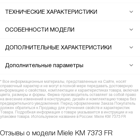
ТЕХНИЧЕСКИЕ ХАРАКТЕРИСТИКИ
ОСОБЕННОСТИ МОДЕЛИ
ДОПОЛНИТЕЛЬНЫЕ ХАРАКТЕРИСТИКИ
Дополнительные параметры
* Все информационные материалы, представленные на Сайте, носят
справочный характер и не могут в полной мере передавать достоверную
информацию о свойствах, комплектации и характеристиках товара, включая
цвета, размеры и формы. Фирма-производитель оставляет за собой право
на внесение изменений в конструкцию, дизайн и комплектацию товара без
предварительного уведомления. Перед оформлением Заказа Покупатель
должен обратиться к Продавцу для уточнения свойств и характеристик
Товара. Подробная информация о товаре указывается в инструкции и на
упаковке товара. Используемое название в России: Миле KM 7373 FR
Отзывы о модели Miele KM 7373 FR