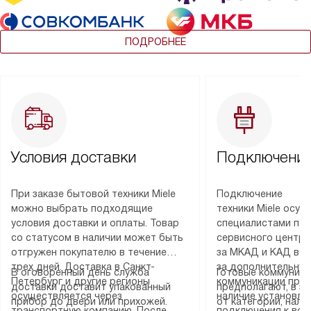
ПОДРОБНЕЕ
Условия доставки
Подключение
При заказе бытовой техники Miele
Подключение
можно выбрать подходящие
техники Miele осу
условия доставки и оплаты. Товар
специалистами пар
со статусом в наличии может быть
сервисного центра
отгружен покупателю в течение
за МКАД и КАД во
трех дней. Доставка в Санкт-
за дополнительную
В оговоренный день служба
Готовые коммуника
Петербург и другие регионы
коммуникации пре
доставки доставит упакованный
предполагают, в з
осуществляется через
наличие установле
прибор до двери или прихожей.
от категории, нали
транспортную компанию. После
подключения к во