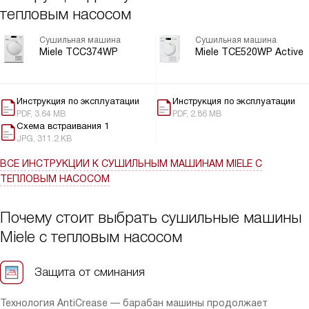
рубашки свежими. Тишина работы, мотор ProfiEco и
тепловым насосом
SilenceDrum заметно комфортнее. Контейнер для конденсата и
встроенный отвод очень практичны. Перенавешивание двери
Сушильная машина
Сушильная машина
простое, установка гибкая.
Miele TCC374WP
Miele TCE520WP Active
Инструкция по эксплуатации
Инструкция по эксплуатации
PDF, 3.64 MB
PDF, 2.86 MB
Схема встраивания 1
JPG, 311.2 KB
ВСЕ ИНСТРУКЦИИ
К СУШИЛЬНЫМ МАШИНАМ MIELE С
ТЕПЛОВЫМ НАСОСОМ
Почему стоит выбрать сушильные машины
Miele с тепловым насосом
Защита от сминания
Технология AntiCrease — барабан машины продолжает