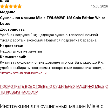
Влад
мнутся и после стирки остаются мягкими, что сильно
15.06.2026
сократило время глажки. Особенно понравились бережные
Модель:
режимы для деликатных тканей и спецпрограммы для
Сушильная машина Miele TWL680WP 125 Gala Edition White
спортивной одежды и обуви — всё выходит сухим, но без
Lotus
усадки и потертостей.
Достоинства:
Удобная загрузка 9 кг, щадящая сушка с тепловой помпой,
тихая работа и экономия. Нравится подсветка барабана
Недостатки:
Недостатков не заметил
Комментарий:
Купил эту сушилку и очень доволен итогом. Загружаю до 9 кг,
удобно выбирать программы поворотным переключателем, а
настройки вижу на дисплее ComfortSensor. Тепловая помпа и
Читать отзыв полностью
технология PerfectDry бережно сушат вещи, вещи не
усаживаются и сохнут равномерно. Функция AddLoad
ПОСМОТРЕТЬ ВСЕ ОТЗЫВЫ
О СУШИЛЬНЫХ МАШИНАХ MIELE С
позволила добавить забытые майки, отложенный старт на 1–24
ТЕПЛОВЫМ НАСОСОМ
ч экономит время. Подсветка барабана, реверс, система
FragranceDos с двумя капсулами — мелочи, но приятные.
Режимы HygieneDry и обработка паром сделали пуховик и
Инструкции для сушильных машин Miele с