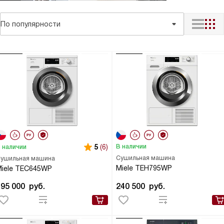
По популярности
5
(6)
В наличии
 наличии
Сушильная машина
ушильная машина
Miele TEH795WP
iele TEC645WP
195 000
руб.
240 500
руб.