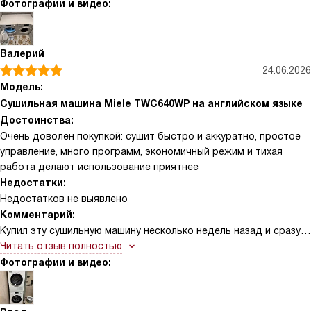
панель управления. После нескольких недель использования
Фотографии и видео:
отмечаю экономичное потребление энергии и гибкие
программы: от интенсивной быстрой сушки до щадящей
обработки деликатных тканей. Сенсор определяет влажность
Валерий
и автоматически подбирает время, что избавляет меня от
24.06.2026
догадок и экономит электричество. Очень нравится функция
Модель:
отложенного старта — ставлю стирку ночью, а сушилка
Сушильная машина Miele TWC640WP на английском языке
работает к нужному часу. Внутренний фильтр и контейнер для
Достоинства:
воды легко чистить, накопления минимальны. Машина почти не
Очень доволен покупкой: сушит быстро и аккуратно, простое
шумит, это важно для квартиры.
управление, много программ, экономичный режим и тихая
работа делают использование приятнее
Недостатки:
Недостатков не выявлено
Комментарий:
Купил эту сушильную машину несколько недель назад и сразу
заметил, как облегчилась рутина по уходу за одеждой.
Читать отзыв полностью
Управление понятное и логичное, панели не нужно долго
Фотографии и видео:
изучать — выбираешь программу по типу ткани и степени
влажности, а датчики сами отключают процесс, когда уровень
готовности достигнут. Барабан вместительный, вещи не