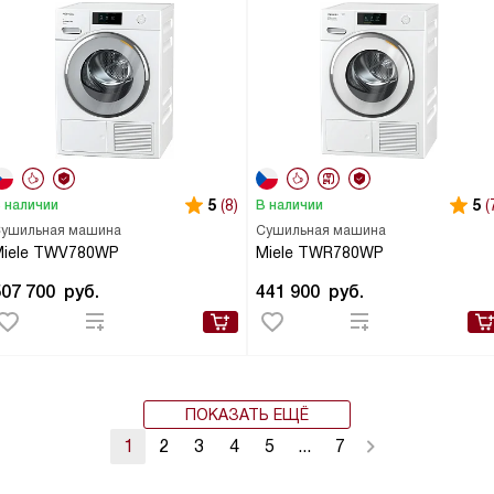
5
(8)
5
(
 наличии
В наличии
ушильная машина
Сушильная машина
Miele TWV780WP
Miele TWR780WP
507 700
руб.
441 900
руб.
ПОКАЗАТЬ ЕЩЁ
1
2
3
4
5
...
7