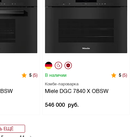
В наличии
5
(5)
5
(5)
Комби-пароварка
 OBSW
Miele DGC 7840 X OBSW
546 000
руб.
Ь ЕЩЁ