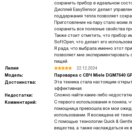
сохранить прибор в идеальном состо
Дисплей EasySensor делает управлен
поддержания тепла позволяет сохра
Приготовление на пару стало моим 
сохранить все полезные свойства пр
Также стоит отметить, что прибор и
SoftOpen, что делает его использов
Я рада, что выбрала именно этот пр
позволяет мне экспериментировать с
пищей.
Лилия
22.12.2024
Модель:
Пароварка с СВЧ Miele DGM7640 G
Эта техника стала настоящим открыт
Достоинства:
эффективная.
Сложно найти какие-либо недостатки
Недостатки:
С первого использования я поняла, ч
Комментарий:
помощница превзошла все мои ожидан
использовании. Я восхищена её техн
С помощью технологии Quick & Gentl
вещества, а также наслаждаться их 