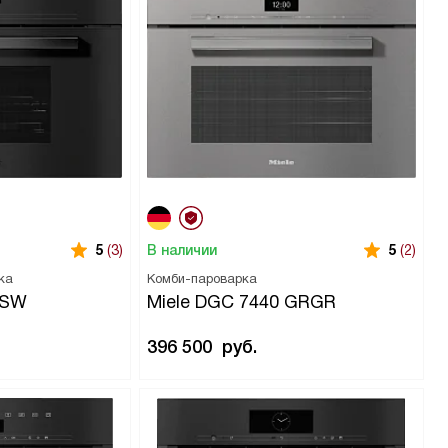
В наличии
5
(3)
5
(2)
ка
Комби-пароварка
BSW
Miele DGC 7440 GRGR
396 500
руб.