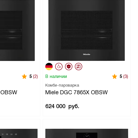
В наличии
5
(2)
5
(3)
Комби-пароварка
X OBSW
Miele DGC 7865X OBSW
624 000
руб.