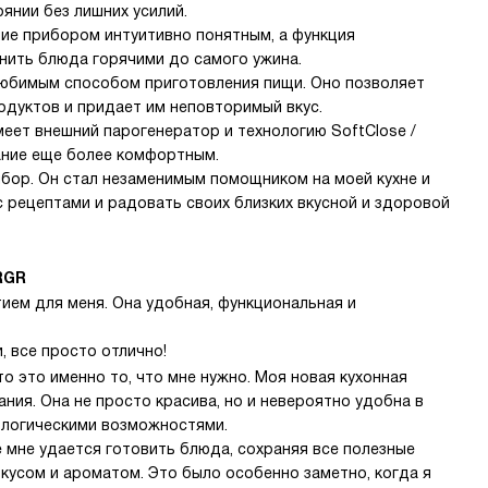
янии без лишних усилий.
ие прибором интуитивно понятным, а функция
нить блюда горячими до самого ужина.
любимым способом приготовления пищи. Оно позволяет
одуктов и придает им неповторимый вкус.
меет внешний парогенератор и технологию SoftClose /
ание еще более комфортным.
ибор. Он стал незаменимым помощником на моей кухне и
 рецептами и радовать своих близких вкусной и здоровой
RGR
ием для меня. Она удобная, функциональная и
, все просто отлично!
то это именно то, что мне нужно. Моя новая кухонная
ия. Она не просто красива, но и невероятно удобна в
ологическими возможностями.
e мне удается готовить блюда, сохраняя все полезные
вкусом и ароматом. Это было особенно заметно, когда я