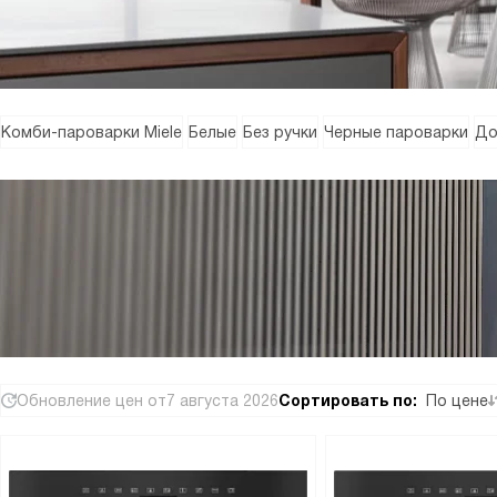
Комби-пароварки Miele
Белые
Без ручки
Черные пароварки
До
Обновление цен от
7 августа 2026
Сортировать по:
По цене