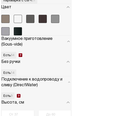
пароварка с СВЧ
21
Цвет
Вакуумное приготовление
(Sous-vide)
Есть
64
Без ручки
Есть
14
Подключение к водопроводу и
сливу (DirectWater)
Есть
9
Высота, см