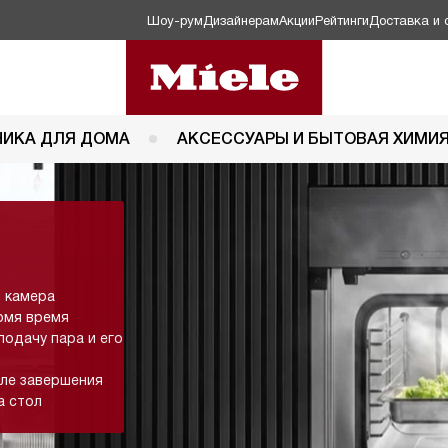
Шоу-рум
Дизайнерам
Акции
Рейтинги
Доставка и 
НИКА ДЛЯ ДОМА
АКСЕССУАРЫ И БЫТОВАЯ ХИМИ
я камера
омя время
подачу пара и его
сле завершения
а стол