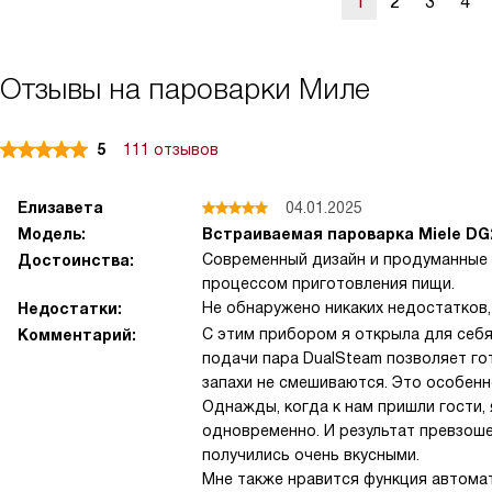
1
2
3
4
Отзывы на пароварки Миле
5
111 отзывов
Елизавета
04.01.2025
Модель:
Встраиваемая пароварка Miele DG
Современный дизайн и продуманные 
Достоинства:
процессом приготовления пищи.
Не обнаружено никаких недостатков,
Недостатки:
С этим прибором я открыла для себя
Комментарий:
подачи пара DualSteam позволяет го
запахи не смешиваются. Это особенн
Однажды, когда к нам пришли гости, 
одновременно. И результат превзоше
получились очень вкусными.
Мне также нравится функция автомат