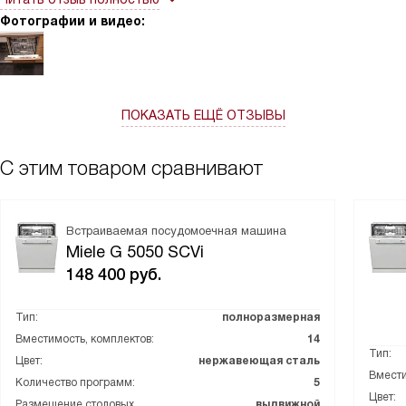
Фотографии и видео:
ПОКАЗАТЬ ЕЩЁ ОТЗЫВЫ
С этим товаром сравнивают
Встраиваемая посудомоечная машина
Miele G 5050 SCVi
148 400
руб.
Тип:
полноразмерная
Вместимость, комплектов:
14
Тип:
Цвет:
нержавеющая сталь
Вмести
Количество программ:
5
Цвет:
Размещение столовых
выдвижной