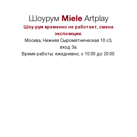
в нужное место, учитывая размеры
и перевешивание д
упаковки или без нее.
выполнения специа
Miele
Шоурум
Artplay
в условиях повыше
тарифы на услуги 
Шоу-рум временно не работает, смена
на 30%.
экспозиции.
Москва, Нижняя Сыромятническая 10 с3,
вход 3а.
Время работы: ежедневно, с 10.00 до 20.00.