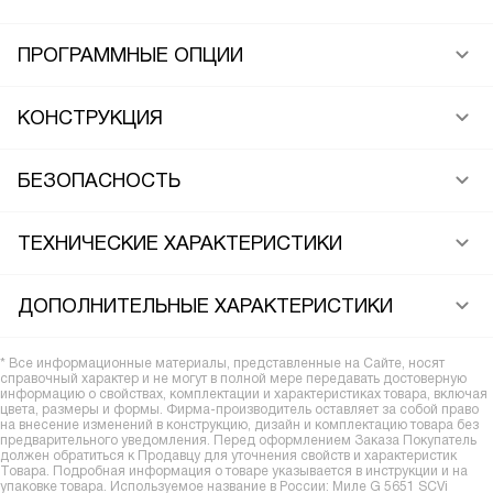
ПРОГРАММНЫЕ ОПЦИИ
КОНСТРУКЦИЯ
БЕЗОПАСНОСТЬ
ТЕХНИЧЕСКИЕ ХАРАКТЕРИСТИКИ
ДОПОЛНИТЕЛЬНЫЕ ХАРАКТЕРИСТИКИ
* Все информационные материалы, представленные на Сайте, носят
справочный характер и не могут в полной мере передавать достоверную
информацию о свойствах, комплектации и характеристиках товара, включая
цвета, размеры и формы. Фирма-производитель оставляет за собой право
на внесение изменений в конструкцию, дизайн и комплектацию товара без
предварительного уведомления. Перед оформлением Заказа Покупатель
должен обратиться к Продавцу для уточнения свойств и характеристик
Товара. Подробная информация о товаре указывается в инструкции и на
упаковке товара. Используемое название в России: Миле G 5651 SCVi