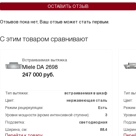
ОСТАВИТЬ ОТЗЫВ
Отзывов пока нет, Ваш отзыв может стать первым.
С этим товаром сравнивают
Встраиваемая вытяжка
Miele DA 2698
247 000
руб.
Тип вытяжки:
встраиваемая в шкаф
Тип вы
Цвет:
нержавеющая сталь
Цвет:
Режим рециркуляции:
Есть
Режим 
Уровни мощности (кроме интенсивной ступени):
3
Уровни
Подсветка:
светодиодная
Подсве
Ширина, см:
88.4
Ширина
Перейти к товару
Перей