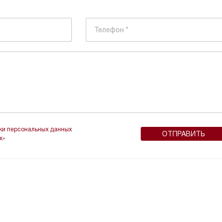
тки персональных данных
х
»