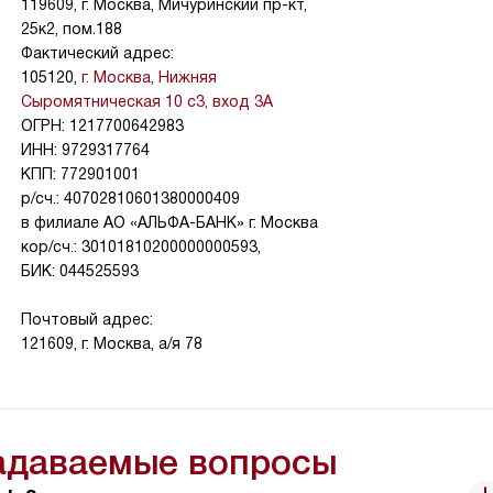
119609, г. Москва, Мичуринский пр-кт,
25к2, пом.188
Фактический адрес:
105120,
г. Москва, Нижняя
Сыромятническая 10 с3, вход 3А
ОГРН: 1217700642983
ИНН: 9729317764
КПП: 772901001
р/сч.: 40702810601380000409
в филиале АО «АЛЬФА-БАНК» г. Москва
кор/сч.: 30101810200000000593,
БИК: 044525593
Почтовый адрес:
121609, г. Москва, а/я 78
задаваемые вопросы