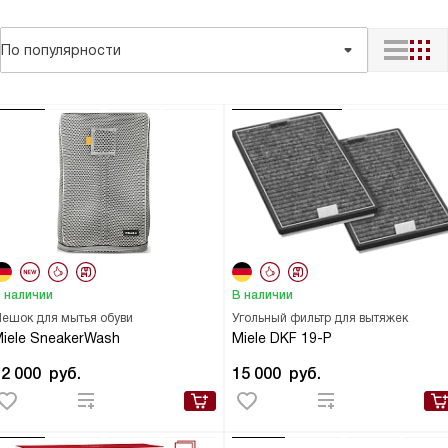
По популярности
 наличии
В наличии
ешок для мытья обуви
Угольный фильтр для вытяжек
iele SneakerWash
Miele DKF 19-P
12 000
руб.
15 000
руб.