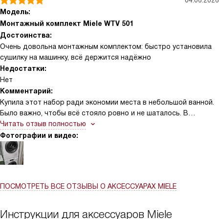
04.06.2026
Модель:
Монтажный комплект Miele WTV 501
Достоинства:
Очень довольна монтажным комплектом: быстро установила
сушилку на машинку, всё держится надёжно
Недостатки:
Нет
Комментарий:
Купила этот набор ради экономии места в небольшой ванной.
Было важно, чтобы всё стояло ровно и не шаталось. В
инструкции всё объяснено просто и без лишних слов, поэтому
Читать отзыв полностью
шаги установки были понятны сразу
Фотографии и видео:
ПОСМОТРЕТЬ ВСЕ ОТЗЫВЫ
О АКСЕССУАРАХ MIELE
Инструкции для аксессуаров Miele