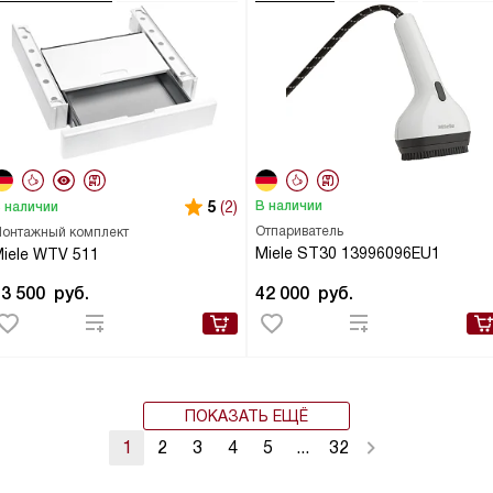
5
(2)
В наличии
 наличии
Отпариватель
онтажный комплект
Miele ST30 13996096EU1
iele WTV 511
43 500
руб.
42 000
руб.
ПОКАЗАТЬ ЕЩЁ
1
2
3
4
5
...
32