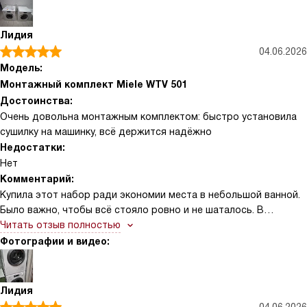
специально для фирменных сушилок и совместимо с нужными
сериями, поэтому подошло без вопросов. Теперь меньше
Лидия
переживаю за любимые рубашки и вещи из тонких материалов.
04.06.2026
Пользоваться просто, результат радует
Модель:
Монтажный комплект Miele WTV 501
Достоинства:
Очень довольна монтажным комплектом: быстро установила
сушилку на машинку, всё держится надёжно
Недостатки:
Нет
Комментарий:
Купила этот набор ради экономии места в небольшой ванной.
Было важно, чтобы всё стояло ровно и не шаталось. В
инструкции всё объяснено просто и без лишних слов, поэтому
Читать отзыв полностью
шаги установки были понятны сразу
Фотографии и видео:
Лидия