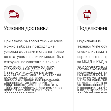
Условия доставки
Подключение
При заказе бытовой техники Miele
Подключение
можно выбрать подходящие
техники Miele осу
условия доставки и оплаты. Товар
специалистами пар
со статусом в наличии может быть
сервисного центра
отгружен покупателю в течение
за МКАД и КАД во
трех дней. Доставка в Санкт-
за дополнительную
В оговоренный день служба
Готовые коммуника
Петербург и другие регионы
коммуникации пре
доставки доставит упакованный
предполагают, в з
осуществляется через
наличие установле
прибор до двери или прихожей.
от категории, нали
транспортную компанию. После
подключения к во
Если необходимо переместить
установленной роз
100% предоплаты наша компания
и канализации в з
прибор до места установки,
к воде, крана и го
доставляет заказ
от категории техн
пожалуйста, предварительно
слива. Стандартна
до представительства
дополнительных ус
уточните это с менеджером.
включает в себя: с
транспортной компании в городе
определяется согл
За данную услугу взимается
транспортировочны
Москва. Пожалуйста, уточняйте
который можно по
дополнительная плата. Важно
разблокировку при