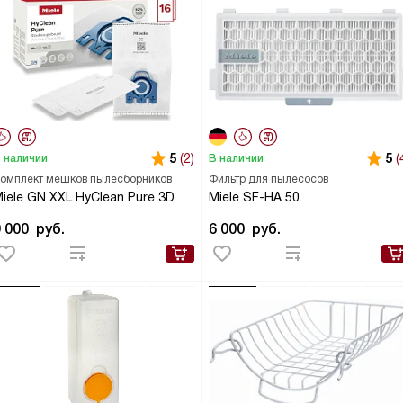
5
(2)
5
(
 наличии
В наличии
омплект мешков пылесборников
Фильтр для пылесосов
iele GN XXL HyClean Pure 3D
Miele SF-HA 50
9 000
руб.
6 000
руб.