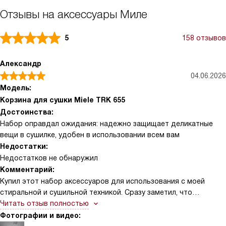
Отзывы на аксессуары Миле
5
158 отзывов
Александр
04.06.2026
Модель:
Корзина для сушки Miele TRK 655
Достоинства:
Набор оправдал ожидания: надежно защищает деликатные
вещи в сушилке, удобен в использовании всем вам
Недостатки:
Недостатков не обнаружил
Комментарий:
Купил этот набор аксессуаров для использования с моей
стиральной и сушильной техникой. Сразу заметил, что
деликатные вещи получают максимальную защиту при сушке —
Читать отзыв полностью
это действительно так. Тонкие ткани выходят без заломов и
Фотографии и видео:
выглядят аккуратно. Порадовало, что изделие разработано