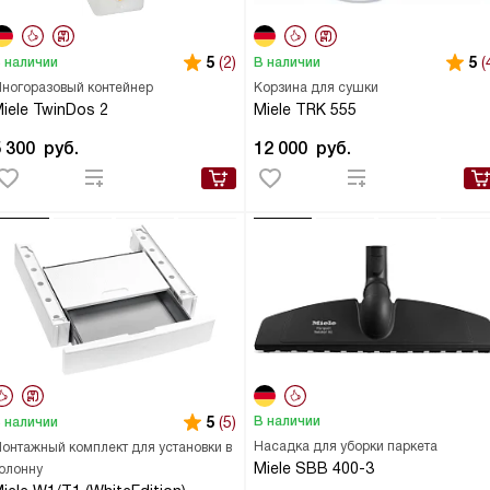
5
(2)
5
(
 наличии
В наличии
ногоразовый контейнер
Корзина для сушки
iele TwinDos 2
Miele TRK 555
5 300
руб.
12 000
руб.
5
(5)
В наличии
 наличии
Насадка для уборки паркета
онтажный комплект для установки в
Miele SBB 400-3
олонну