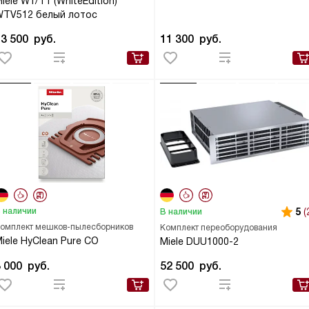
iele W1/T1 (WhiteEdition)
WTV512 белый лотос
43 500
руб.
11 300
руб.
 наличии
5
(
В наличии
омплект мешков-пылесборников
Комплект переоборудования
iele HyClean Pure CO
Miele DUU1000-2
3 000
руб.
52 500
руб.