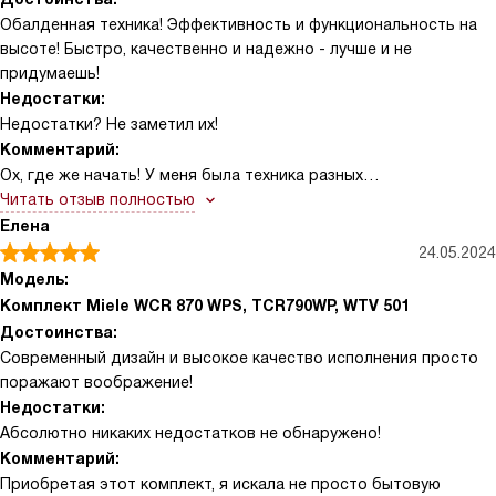
Обалденная техника! Эффективность и функциональность на
высоте! Быстро, качественно и надежно - лучше и не
придумаешь!
Недостатки:
Недостатки? Не заметил их!
Комментарий:
Ох, где же начать! У меня была техника разных
производителей, но эта... Эта просто вне конкуренции! Помню,
Читать отзыв полностью
как только установил их дома, сразу почувствовал разницу.
Елена
Скажу вам, друзья, ощущение непередаваемое! Стиральная
24.05.2024
машина работает настолько тихо, что я даже не заметил,
Модель:
когда она закончила. Вспоминаю, как раньше мне приходилось
Комплект Miele WCR 870 WPS, TCR790WP, WTV 501
подгонять время стирки под свой распорядок дня, чтобы шум
Достоинства:
машины не мешал. Теперь же я могу забыть об этом! Сушилка -
Современный дизайн и высокое качество исполнения просто
это вообще отдельная история. Она сушит одежду так, что
поражают воображение!
она становится мягкой, как после профессиональной
Недостатки:
химчистки. Никаких смятин или потертостей, только свежесть
Абсолютно никаких недостатков не обнаружено!
и чистота. Это же так удобно, особенно когда на улице дождь
Комментарий:
или снег. Но самое главное - это то, как эта техника экономит
Приобретая этот комплект, я искала не просто бытовую
время. Я не могу поверить, как быстро она справляется со