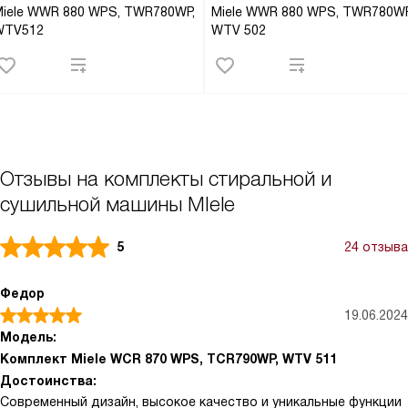
iele WWR 880 WPS, TWR780WP,
Miele WWR 880 WPS, TWR780WP
WTV512
WTV 502
Отзывы на комплекты стиральной и
сушильной машины MIele
5
24 отзыва
Федор
19.06.2024
Модель:
Комплект Miele WCR 870 WPS, TCR790WP, WTV 511
Достоинства:
Современный дизайн, высокое качество и уникальные функции