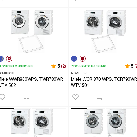
5
(2)
5
(
точняйте наличие
Уточняйте наличие
омплект
Комплект
Miele WWR860WPS, TWR780WP,
Miele WCR 870 WPS, TCR790WP,
WTV 502
WTV 501