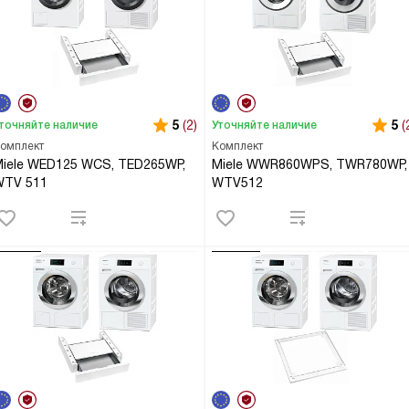
5
(2)
5
(
точняйте наличие
Уточняйте наличие
омплект
Комплект
iele WED125 WCS, TED265WP,
Miele WWR860WPS, TWR780WP,
WTV 511
WTV512