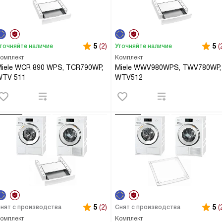
5
(2)
5
(
точняйте наличие
Уточняйте наличие
омплект
Комплект
iele WCR 890 WPS, TCR790WP,
Miele WWV980WPS, TWV780WP,
WTV 511
WTV512
5
(2)
5
(
нят с производства
Снят с производства
омплект
Комплект