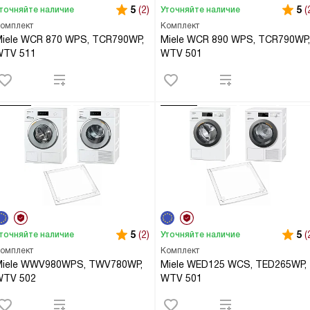
5
(2)
5
(
точняйте наличие
Уточняйте наличие
омплект
Комплект
iele WCR 870 WPS, TCR790WP,
Miele WCR 890 WPS, TCR790WP,
WTV 511
WTV 501
5
(2)
5
(
точняйте наличие
Уточняйте наличие
омплект
Комплект
Miele WWV980WPS, TWV780WP,
Miele WED125 WCS, TED265WP,
WTV 502
WTV 501