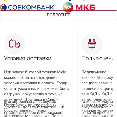
ПОДРОБНЕЕ
Условия доставки
Подключение
При заказе бытовой техники Miele
Подключение
можно выбрать подходящие
техники Miele осу
условия доставки и оплаты. Товар
специалистами пар
со статусом в наличии может быть
сервисного центра
отгружен покупателю в течение
за МКАД и КАД во
трех дней. Доставка в Санкт-
за дополнительную
В оговоренный день служба
Готовые коммуника
Петербург и другие регионы
коммуникации пре
доставки доставит упакованный
предполагают, в з
осуществляется через
наличие установле
прибор до двери или прихожей.
от категории, нали
транспортную компанию. После
подключения к во