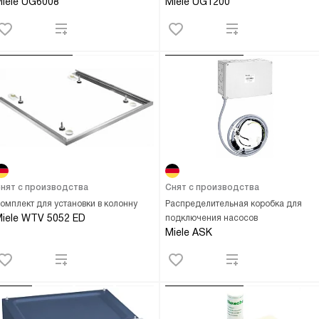
iele UG6008
Miele UG1200
нят с производства
Снят с производства
омплект для установки в колонну
Распределительная коробка для
iele WTV 5052 ED
подключения насосов
Miele ASK