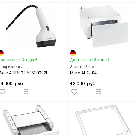
оставка от 3-х дней
Доставка от 3-х дней
тпариватель
Закрытый цоколь
iele APIB002 59530002EU
Miele APCL041
18 000
руб.
42 000
руб.