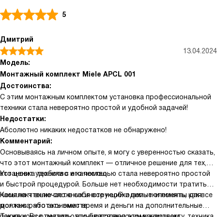
5
Дмитрий
13.04.2024
Модель:
Монтажный комплект Miele APCL 001
Достоинства:
С этим монтажным комплектом установка профессиональной
техники стала невероятно простой и удобной задачей!
Недостатки:
Абсолютно никаких недостатков не обнаружено!
Комментарий:
Основываясь на личном опыте, я могу с уверенностью сказать,
что этот монтажный комплект — отличное решение для тех,
кто ценит удобство и качество.
Установка техники с его помощью стала невероятно простой
и быстрой процедурой. Больше нет необходимости тратить
часы на чтение сложных инструкций и попытки понять, как все
Комплект включает в себя все необходимые элементы для
должно работать вместе.
монтажа, что экономит время и деньги на дополнительные
покупки. Все детали отличаются высоким качеством
Также хочу отметить, что благодаря этому комплекту, техника