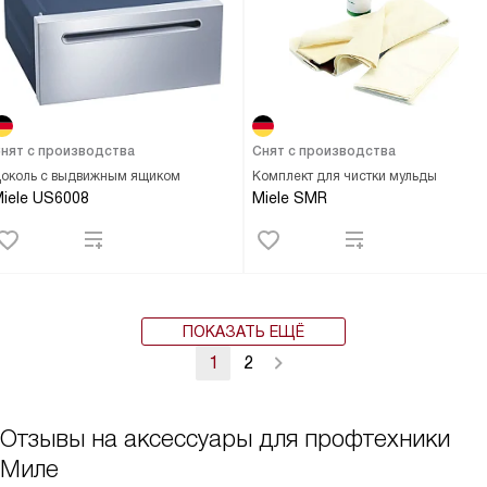
нят с производства
Снят с производства
околь с выдвижным ящиком
Комплект для чистки мульды
iele US6008
Miele SMR
ПОКАЗАТЬ ЕЩЁ
1
2
Отзывы на аксессуары для профтехники
Миле