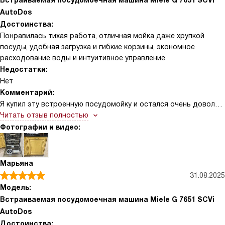
Встраиваемая посудомоечная машина Miele G 7651 SCVi
AutoDos
Достоинства:
Понравилась тихая работа, отличная мойка даже хрупкой
посуды, удобная загрузка и гибкие корзины, экономное
расходование воды и интуитивное управление
Недостатки:
Нет
Комментарий:
Я купил эту встроенную посудомойку и остался очень доволен
покупкой. Сразу заметил, что устройство моет гораздо чище,
Читать отзыв полностью
чем предыдущая техника у меня дома: даже при деликатной
Фотографии и видео:
посуде не приходится переживать за сохранность! Есть
автоматическая подача средства, которая сама рассчитывает
нужную дозу для каждого цикла — это удобно и экономично.
Марьяна
Корзины продуманы: верхняя секция легко перемещается по
31.08.2025
высоте, а отделения для приборов и бокалов можно быстро
Модель:
переставить, так что вместительность ощущается намного
Встраиваемая посудомоечная машина Miele G 7651 SCVi
большей, чем кажется сначала. Удобный режим быстрой мойки
AutoDos
спасает, когда посуда нужна сразу, а глубокая программа
Достоинства: