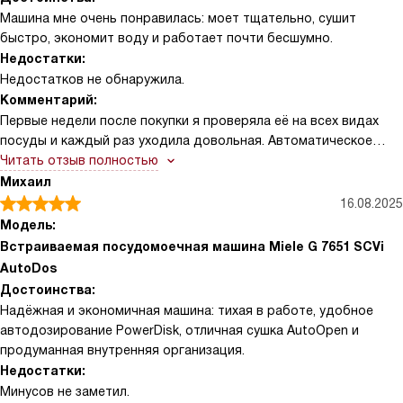
гарантирует идеальную чистоту после праздников. Еще
Машина мне очень понравилась: моет тщательно, сушит
порадовала функция, помогающая с сушкой — дверца при
быстро, экономит воду и работает почти бесшумно.
завершении слегка приоткрывается, и посуда выходит почти
Недостатки:
сухой! Управление простое и понятное, кнопки и индикаторы
Недостатков не обнаружила.
читаются моментально, не нужно долго вникать.
Комментарий:
Первые недели после покупки я проверяла её на всех видах
посуды и каждый раз уходила довольная. Автоматическое
дозирование с PowerDisk оказалось настоящим облегчением:
Читать отзыв полностью
не нужно думать о таблетках и порошках, одна загрузка — и
Михаил
машина сама рассчитавает расход моющего средства. Я
16.08.2025
особенно заметила, как бережно она обращается с хрупкими
Модель:
бокалами — держатели FlexCare и режим для стекла дали мне
Встраиваемая посудомоечная машина Miele G 7651 SCVi
уверенность при сервировке к ужину. Один вечер пригласила
AutoDos
друзей, готовила много, было много кастрюль и сковород.
Достоинства:
Включила IntenseZone для нижнего короба — все отмыто
Надёжная и экономичная машина: тихая в работе, удобное
отлично, даже при сильных загрязнениях, и посуда вышла сухой
автодозирование PowerDisk, отличная сушка AutoOpen и
благодаря AutoOpen. Я очень обрадовалась!
продуманная внутренняя организация.
Недостатки:
В другой раз стирала бутылочки и детские чашки: программа
Минусов не заметил.
BottleClean вместе с держателем FlexCare в нижнем коробе