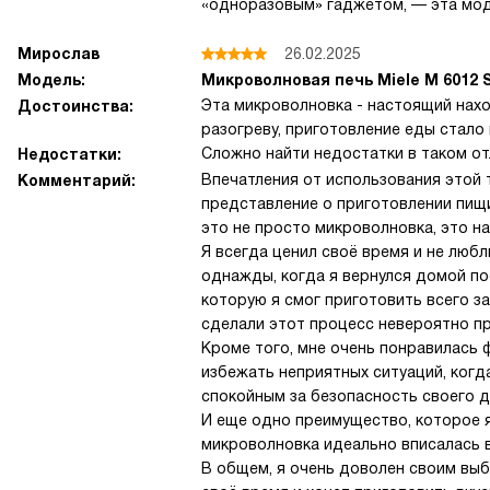
«одноразовым» гаджетом, — эта мод
Мирослав
26.02.2025
Модель:
Микроволновая печь Miele M 6012
Эта микроволновка - настоящий нах
Достоинства:
разогреву, приготовление еды стало
Сложно найти недостатки в таком о
Недостатки:
Впечатления от использования этой 
Комментарий:
представление о приготовлении пищи
это не просто микроволновка, это н
Я всегда ценил своё время и не любл
однажды, когда я вернулся домой по
которую я смог приготовить всего з
сделали этот процесс невероятно п
Кроме того, мне очень понравилась 
избежать неприятных ситуаций, когд
спокойным за безопасность своего д
И еще одно преимущество, которое я
микроволновка идеально вписалась в
В общем, я очень доволен своим выб