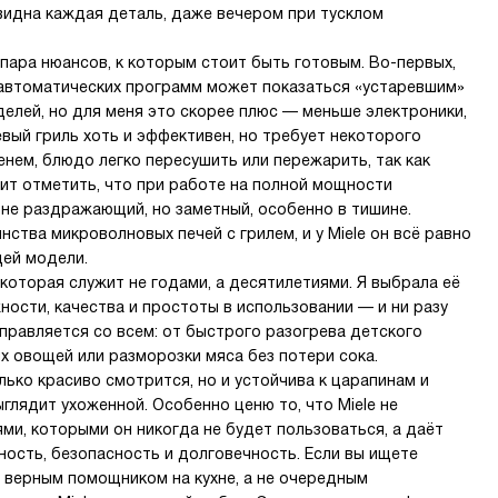
видна каждая деталь, даже вечером при тусклом
 пара нюансов, к которым стоит быть готовым. Во-первых,
 автоматических программ может показаться «устаревшим»
елей, но для меня это скорее плюс — меньше электроники,
вый гриль хоть и эффективен, но требует некоторого
енем, блюдо легко пересушить или пережарить, так как
оит отметить, что при работе на полной мощности
не раздражающий, но заметный, особенно в тишине.
ства микроволновых печей с грилем, и у Miele он всё равно
щей модели.
 которая служит не годами, а десятилетиями. Я выбрала её
ности, качества и простоты в использовании — и ни разу
справляется со всем: от быстрого разогрева детского
х овощей или разморозки мяса без потери сока.
лько красиво смотрится, но и устойчива к царапинам и
глядит ухоженной. Особенно ценю то, что Miele не
ми, которыми он никогда не будет пользоваться, а даёт
ность, безопасность и долговечность. Если вы ищете
 верным помощником на кухне, а не очередным