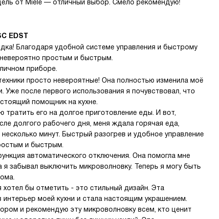
ель от Miele — отличный выбор. Смело рекомендую!
 SC EDST
одка! Благодаря удобной системе управления и быстрому
 невероятно простым и быстрым.
тличном приборе.
техники просто невероятные! Она полностью изменила моё
. Уже после первого использования я почувствовал, что
астоящий помощник на кухне.
ю тратить его на долгое приготовление еды. И вот,
сле долгого рабочего дня, меня ждала горячая еда,
а несколько минут. Быстрый разогрев и удобное управление
ростым и быстрым.
функция автоматического отключения. Она помогла мне
а я забывал выключить микроволновку. Теперь я могу быть
ома.
 хотел бы отметить - это стильный дизайн. Эта
 интерьер моей кухни и стала настоящим украшением.
ором и рекомендую эту микроволновку всем, кто ценит