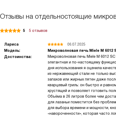
Отзывы на отдельностоящие микро
5
5 отзывов
Лариса
06.07.2025
Модель:
Микроволновая печь Miele M 6012
Микроволновая печь Miele M 6012 SC 
Достоинства:
элегантная и по-настоящему функцио
дня использования я оценила качест
из нержавеющей стали не только выг
запахов или жирных пятен даже пос
кварцевый гриль: он быстро и равно
хрустящей и позволяет готовить пол
Объёма в 26 литров более чем дост
для лазаньи поместится без пробле
для выбора времени и мощности, кно
«навороченности», которая часто ло