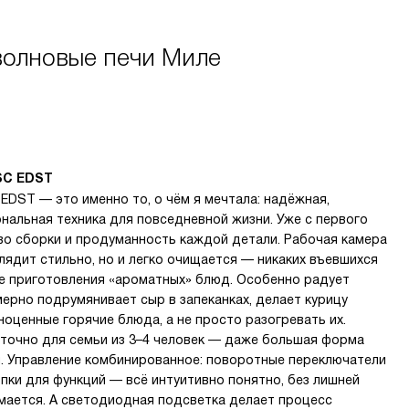
волновые печи Миле
 SC EDST
EDST — это именно то, о чём я мечтала: надёжная,
нальная техника для повседневной жизни. Уже с первого
во сборки и продуманность каждой детали. Рабочая камера
лядит стильно, но и легко очищается — никаких въевшихся
ле приготовления «ароматных» блюд. Особенно радует
мерно подрумянивает сыр в запеканках, делает курицу
ноценные горячие блюда, а не просто разогревать их.
аточно для семьи из 3–4 человек — даже большая форма
м. Управление комбинированное: поворотные переключатели
пки для функций — всё интуитивно понятно, без лишней
мается. А светодиодная подсветка делает процесс