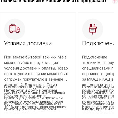
Техника в наличии в России или это предзаказ?
Условия доставки
Подключение
При заказе бытовой техники Miele
Подключение
можно выбрать подходящие
техники Miele осу
условия доставки и оплаты. Товар
специалистами пар
со статусом в наличии может быть
сервисного центра
отгружен покупателю в течение
за МКАД и КАД во
трех дней. Доставка в Санкт-
за дополнительную
В оговоренный день служба
Готовые коммуника
Петербург и другие регионы
коммуникации пре
доставки доставит упакованный
предполагают, в з
осуществляется через
наличие установле
прибор до двери или прихожей.
от категории, нали
транспортную компанию. После
подключения к во
Если необходимо переместить
установленной роз
100% предоплаты наша компания
и канализации в з
прибор до места установки,
к воде, крана и го
доставляет заказ
от категории техн
пожалуйста, предварительно
слива. Стандартна
до представительства
дополнительных ус