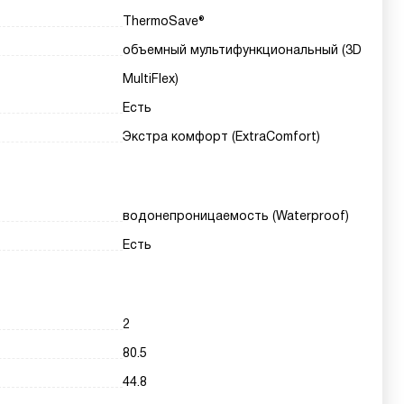
ThermoSave®
объемный мультифункциональный (3D
MultiFlex)
Есть
Экстра комфорт (ExtraComfort)
водонепроницаемость (Waterproof)
Есть
2
80.5
44.8