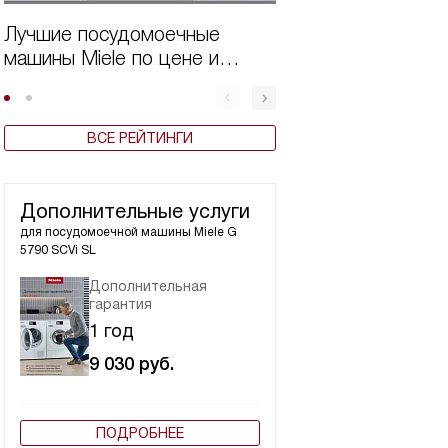
Лучшие посудомоечные
Рейтинг лучших
машины Miele по цене и
встраиваемых
качеству в 2025 году
посудомоечных м
по цене и качест
году
ВСЕ РЕЙТИНГИ
Дополнительные услуги
для посудомоечной машины
Miele G
5790 SCVi SL
Дополнительная
гарантия
1 год
9 030
руб.
ПОДРОБНЕЕ