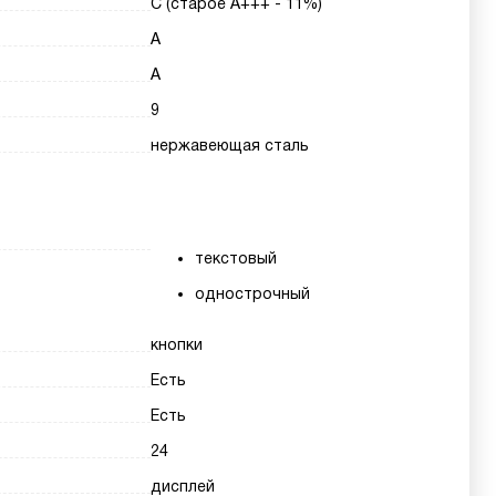
С (старое А+++ - 11%)
A
A
9
нержавеющая сталь
текстовый
однострочный
кнопки
Есть
Есть
24
дисплей