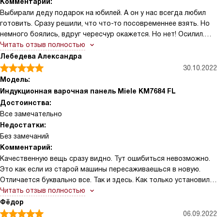
Комментарий:
Выбирали деду подарок на юбилей. А он у нас всегда любил
готовить. Сразу решили, что что-то посовременнее взять. Но
немного боялись, вдруг чересчур окажется. Но нет! Осилил.
Быстро разобрался, что к чему. Ну, конечно, инструкцию
Читать отзыв полностью
досконально изучил. Что тут скажешь – старая школа. Сначала
Лебедева Александра
вроде как опасался, а потом время прошло, смотрим, он уже и
30.10.2022
жаровню научился ставить, там несколько конфорок могут в
Модель:
увеличенные зоны объединяться, и со всеми дополнительными
Индукционная варочная панель Miele KM7684 FL
вещами разобрался, уж не говоря про сенсорное управление.
Достоинства:
Стоило только показать, и вперед. Рад - не рад теперь. Вода
Все замечательно
закипает, оглянуться не успеешь. Теперь такие борщи и каши
Недостатки:
бабушке варит – закачаешься. Она диабетик, ей диета нужна.
Без замечаний
Вот он и старается. С такой техникой стало, конечно, намного
Комментарий:
проще. Рацион разнообразил. Вообщем, ему радость, и нам.
Качественную вещь сразу видно. Тут ошибиться невозможно.
Правда, с дистанционным управлением пришлось помочь, сам
Это как если из старой машины пересаживаешься в новую.
устанавливал приложение ему на мобильный, настроил. Но
Отличается буквально все. Так и здесь. Как только установили
тоже вроде освоил. Теперь в комнате с бабушкой телевизор
в кухне эту варочную панель, стало понятно, что с выбором я
Читать отзыв полностью
смотрят, пока у них там на плите что-то томится. Много всяких
не ошиблась. Здесь и внешний вид соответствующий, и
Фёдор
удобных дополнительных вещей – и звуковые сигналы есть
характеристики такие, что понятно – уровень техники очень
06.09.2022
разные, и кухонный будильник. Не переживаем даже, что что-