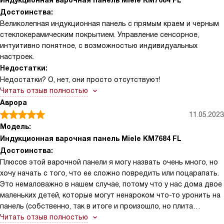
Индукционная варочная панель Miele KM7684 FL
Достоинства:
Великолепная индукционная панель с прямым краем и черным
стеклокерамическим покрытием. Управление сенсорное,
интуитивно понятное, с возможностью индивидуальных
настроек.
Недостатки:
Недостатки? О, нет, они просто отсутствуют!
Читать отзыв полностью
Аврора
11.05.2023
Модель:
Индукционная варочная панель Miele KM7684 FL
Достоинства:
Плюсов этой варочной панели я могу назвать очень много, но
хочу начать с того, что ее сложно повредить или поцарапать.
Это немаловажно в нашем случае, потому что у нас дома двое
маленьких детей, которые могут ненароком что-то уронить на
панель (собственно, так в итоге и произошло, но плита
осталась жива, даже царапин не осталось). Еще хочу сказать,
Читать отзыв полностью