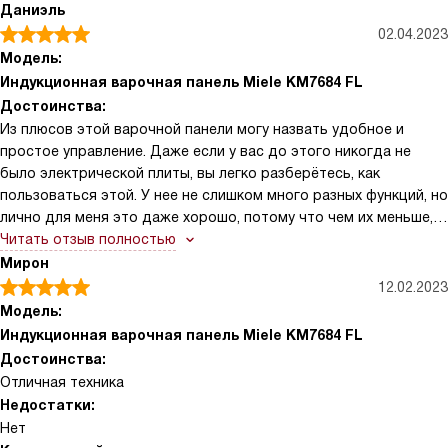
что панель очень легко отмывается, быстро остывает после
Даниэль
использования и имеет кучу полезных режимов. Например,
02.04.2023
можно объединить четыре конфорки в две, чтобы готовить
Модель:
блюда в большой посуде. Мне нравится функция, которая
Индукционная варочная панель Miele KM7684 FL
быстро кипятит воду. Теперь утром можно тратить меньше
Достоинства:
времени на приготовление завтрака, что не может не
Из плюсов этой варочной панели могу назвать удобное и
радовать. Яйца, макароны, все готовится намного быстрее.
простое управление. Даже если у вас до этого никогда не
Еще можно не беспокоиться о том, что забудешь выключить
было электрической плиты, вы легко разберётесь, как
конфорки перед уходом на работу, потому что у этой панели
пользоваться этой. У нее не слишком много разных функций, но
есть специальная функция, из-за которой она со временем
лично для меня это даже хорошо, потому что чем их меньше,
сама вырубается. Очень удобно, по-моему.
тем проще разобраться. Но все, которые есть, очень полезные
Читать отзыв полностью
и я часто ими пользуюсь. Например, четыре конфорки можно
Мирон
объединить в две, чтобы самая большая посуда точно
12.02.2023
уместилась. Ещё есть специальная функция для того, чтобы
Модель:
ускорить кипячение воды. На самом деле, это сильно экономит
Индукционная варочная панель Miele KM7684 FL
время. Стало легче готовить что-то, особенно если куда-то
Достоинства:
спешишь. Ну и можно спокойно отходить от плиты, потому что
Отличная техника
есть возможность поставить плиту на паузу.
Недостатки:
Нет