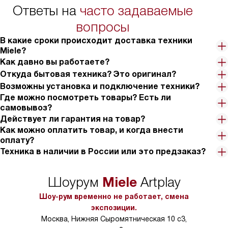
Ответы на
часто задаваемые
площадь. Для больших кастрюль и казанов это очень нужная
вещь. Имеется защита от перегрева, плюс к этому встроенный
вопросы
охлаждающий вентилятор, то есть риск получить ожог сведен
В какие сроки происходит доставка техники
к минимуму. Удобная штука – индикатор остаточного тепла. Я
Miele?
очень оценил. Плюс блокировка. Плюс защитное отключение в
Как давно вы работаете?
случае чего. Тут даже вопросов нет – безопасность на уровне.
Откуда бытовая техника? Это оригинал?
Если подводить какой-то общий итог, то скажу, что техника –
Возможны установка и подключение техники?
огонь. Не разочаровался ни в чем. Даже отдельно проверив
Где можно посмотреть товары? Есть ли
каждую заявленную характеристику, никаких недостатков или
самовывоз?
недоработок не заметил. Это не такая частая история, если
Действует ли гарантия на товар?
что. Поэтому советую сто раз подумать, выбрать как следует
Как можно оплатить товар, и когда внести
и потом пользоваться в свое удовольствие.
оплату?
Техника в наличии в России или это предзаказ?
Miele
Шоурум
Artplay
Шоу-рум временно не работает, смена
экспозиции.
Москва, Нижняя Сыромятническая 10 с3,