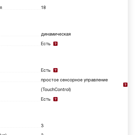
л
18
динамическая
Есть
Есть
простое сенсорное управление
(TouchControl)
Есть
3