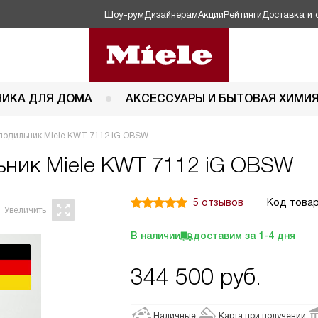
Шоу-рум
Дизайнерам
Акции
Рейтинги
Доставка и 
НИКА ДЛЯ ДОМА
АКСЕССУАРЫ И БЫТОВАЯ ХИМИ
лодильник Miele KWT 7112 iG OBSW
ьник
Miele KWT 7112 iG OBSW
5 отзывов
Код товар
В наличии
доставим за
1-4
дня
344 500
руб.
Наличные
Карта при получении