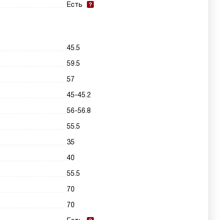
Есть
45.5
59.5
57
45-45.2
56-56.8
55.5
35
40
55.5
70
70