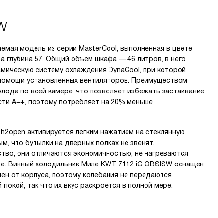
SW
емая модель из серии MasterCool, выполненная в цвете
 а глубина 57. Общий объем шкафа — 46 литров, в него
амическую систему охлаждения DynaCool, при которой
 помощи установленных вентиляторов. Преимуществом
лода по всей камере, что позволяет избежать застаивание
сти А++, поэтому потребляет на 20% меньше
sh2open активируется легким нажатием на стеклянную
м, что бутылки на дверных полках не звенят.
во, они отличаются экономичностью, не нагреваются
ре. Винный холодильник Миле KWT 7112 iG OBSISW оснащен
н от корпуса, поэтому колебания не передаются
окой, так что их вкус раскроется в полной мере.