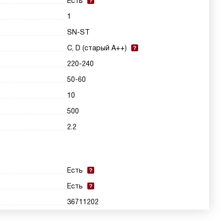
Есть
1
SN-ST
C, D (старый A++)
220-240
50-60
10
500
2.2
Есть
Есть
36711202