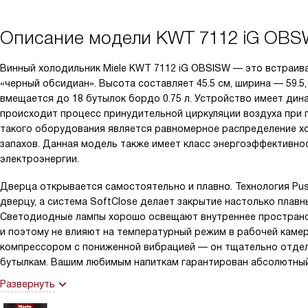
Описание модели
KWT 7112 iG OB
Винный холодильник Miele KWT 7112 iG OBSISW — это встраива
«черный обсидиан». Высота составляет 45.5 см, ширина — 59.5,
вмещается до 18 бутылок бордо 0.75 л. Устройство имеет дин
происходит процесс принудительной циркуляции воздуха при
такого оборудования является равномерное распределение хо
запахов. Данная модель также имеет класс энергоэффективно
электроэнергии.
Дверца открывается самостоятельно и плавно. Технология Pu
дверцу, а система SoftClose делает закрытие настолько плавны
Светодиодные лампы хорошо освещают внутреннее пространст
и поэтому не влияют на температурный режим в рабочей каме
компрессором с пониженной вибрацией — он тщательно отделе
бутылкам. Вашим любимым напиткам гарантирован абсолютный п
Развернуть