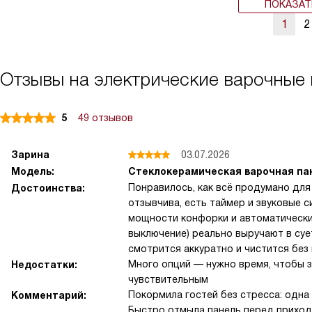
ПОКАЗАТ
1
2
Отзывы на электрические варочные 
5
49 отзывов
Зарина
03.07.2026
Модель:
Стеклокерамическая варочная пан
Понравилось, как всё продумано для
Достоинства:
отзывчива, есть таймер и звуковые с
мощности конфорки и автоматически
выключение) реально выручают в суе
смотрится аккуратно и чистится без
Много опций — нужно время, чтобы з
Недостатки:
чувствительным
Покормила гостей без стресса: одна
Комментарий:
Быстро отмыла панель перед приходо