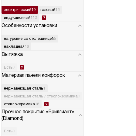
электрический
19
газовый
13
индукционный
112
Особенности установки
на уровне со столешницей
5
накладная
16
Вытяжка
Есть
0
Материал панели конфорок
нержавеющая сталь
1
нержавеющая сталь / стеклокерамика
0
стеклокерамика
18
Прочное покрытие «Бриллиант»
(Diamond)
Есть
0