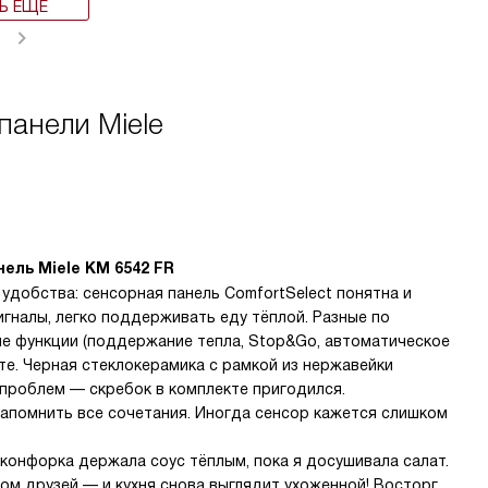
Ь ЕЩЁ
панели Miele
ель Miele KM 6542 FR
 удобства: сенсорная панель ComfortSelect понятна и
игналы, легко поддерживать еду тёплой. Разные по
е функции (поддержание тепла, Stop&Go, автоматическое
те. Черная стеклокерамика с рамкой из нержавейки
 проблем — скребок в комплекте пригодился.
апомнить все сочетания. Иногда сенсор кажется слишком
 конфорка держала соус тёплым, пока я досушивала салат.
м друзей — и кухня снова выглядит ухоженной! Восторг,