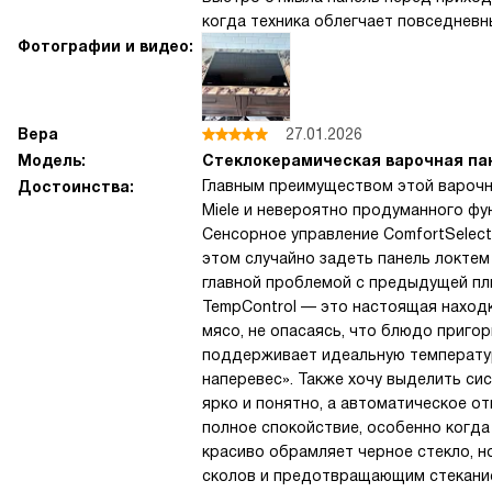
когда техника облегчает повседневн
Фотографии и видео:
Вера
27.01.2026
Модель:
Стеклокерамическая варочная пан
Главным преимуществом этой варочн
Достоинства:
Miele и невероятно продуманного фун
Сенсорное управление ComfortSelect
этом случайно задеть панель локте
главной проблемой с предыдущей пл
TempControl — это настоящая находк
мясо, не опасаясь, что блюдо пригор
поддерживает идеальную температур
наперевес». Также хочу выделить си
ярко и понятно, а автоматическое о
полное спокойствие, особенно когда
красиво обрамляет черное стекло, 
сколов и предотвращающим стекание