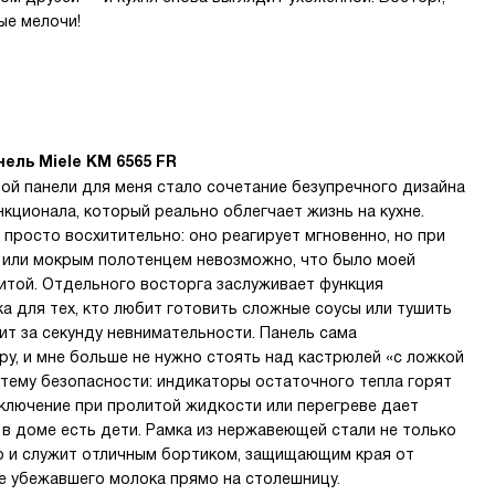
ые мелочи!
ель Miele KM 6565 FR
ой панели для меня стало сочетание безупречного дизайна
кционала, который реально облегчает жизнь на кухне.
 просто восхитительно: оно реагирует мгновенно, но при
м или мокрым полотенцем невозможно, что было моей
итой. Отдельного восторга заслуживает функция
а для тех, кто любит готовить сложные соусы или тушить
ит за секунду невнимательности. Панель сама
у, и мне больше не нужно стоять над кастрюлей «с ложкой
стему безопасности: индикаторы остаточного тепла горят
тключение при пролитой жидкости или перегреве дает
 в доме есть дети. Рамка из нержавеющей стали не только
но и служит отличным бортиком, защищающим края от
 убежавшего молока прямо на столешницу.