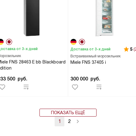
оставка от 3-х дней
5
(
Доставка от 3-х дней
орозильник
Встраиваемый морозильник
iele FNS 28463 E bb Blackboard
Miele FNS 37405 i
dition
233 500
руб.
300 000
руб.
ПОКАЗАТЬ ЕЩЁ
1
2