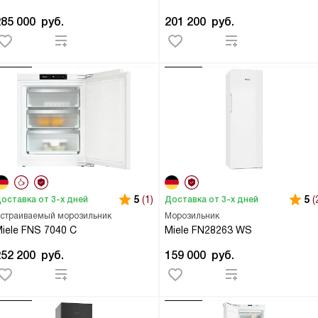
285 000
руб.
201 200
руб.
5
(1)
5
(
оставка от 3-х дней
Доставка от 3-х дней
страиваемый морозильник
Морозильник
iele FNS 7040 C
Miele FN28263 WS
252 200
руб.
159 000
руб.