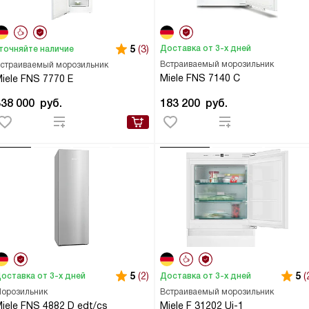
5
(3)
Доставка от 3-х дней
точняйте наличие
Встраиваемый морозильник
страиваемый морозильник
Miele FNS 7140 C
iele FNS 7770 E
338 000
руб.
183 200
руб.
5
(2)
5
(
оставка от 3-х дней
Доставка от 3-х дней
орозильник
Встраиваемый морозильник
iele FNS 4882 D edt/cs
Miele F 31202 Ui-1