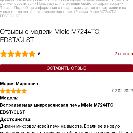
должен обратиться к Продавцу для уточнения свойств и характеристик
Товара. Подробная информация о товаре указывается в инструкции и на
упаковке товара. Используемое название в России: Миле M7244TC
EDST/CLST
Отзывы о модели Miele M7244TC
EDST/CLST
5
2 отзыва
ОСТАВИТЬ ОТЗЫВ
Мария Миронова
02.02.2023
Модель:
Встраиваемая микроволновая печь Miele M7244TC
EDST/CLST
Достоинства:
Дизайн микроволновой печи на высоте. Брали ее в новую
квартиру, специально искали, чтоб встроить в гарнитур. Давно