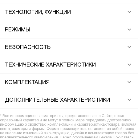
ТЕХНОЛОГИИ, ФУНКЦИИ
РЕЖИМЫ
БЕЗОПАСНОСТЬ
ТЕХНИЧЕСКИЕ ХАРАКТЕРИСТИКИ
КОМПЛЕКТАЦИЯ
ДОПОЛНИТЕЛЬНЫЕ ХАРАКТЕРИСТИКИ
* Все информационные материалы, представленные на Сайте, носят
справочный характер и не могут в полной мере передавать достоверную
информацию о свойствах, комплектации и характеристиках товара, включая
цвета, размеры и формы. Фирма-производитель оставляет за собой право
на внесение изменений в конструкцию, дизайн и комплектацию товара без
предварительного уведомления. Перед оформлением Заказа Покупатель