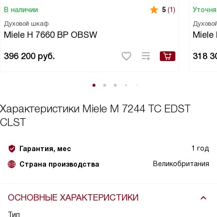
В наличии
Уточня
5
(1)
Духовой шкаф
Духово
Miele H 7660 BP OBSW
Miele
396 200
руб.
318 3
Характеристики
Miele M 7244 TC EDST
CLST
1 год
Гарантия, мес
Великобритания
Страна производства
ОСНОВНЫЕ ХАРАКТЕРИСТИКИ
Тип