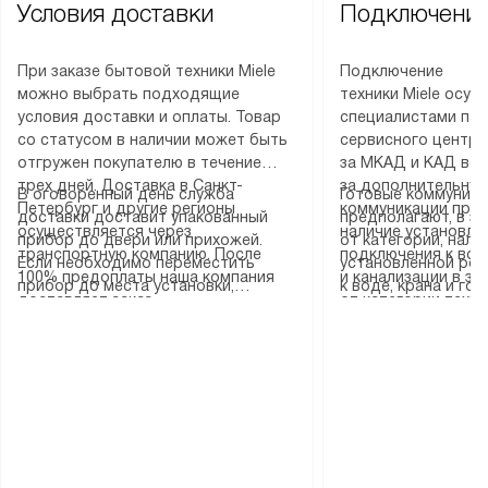
Условия доставки
Подключение
При заказе бытовой техники Miele
Подключение
можно выбрать подходящие
техники Miele осу
условия доставки и оплаты. Товар
специалистами пар
со статусом в наличии может быть
сервисного центра
отгружен покупателю в течение
за МКАД и КАД во
трех дней. Доставка в Санкт-
за дополнительную
В оговоренный день служба
Готовые коммуника
Петербург и другие регионы
коммуникации пре
доставки доставит упакованный
предполагают, в з
осуществляется через
наличие установле
прибор до двери или прихожей.
от категории, нали
транспортную компанию. После
подключения к во
Если необходимо переместить
установленной роз
100% предоплаты наша компания
и канализации в з
прибор до места установки,
к воде, крана и го
доставляет заказ
от категории техн
пожалуйста, предварительно
слива. Стандартна
до представительства
дополнительных ус
уточните это с менеджером.
включает в себя: с
транспортной компании в городе
определяется согл
За данную услугу взимается
транспортировочны
Москва. Пожалуйста, уточняйте
который можно по
дополнительная плата. Важно
разблокировку при
условия доставки у менеджера при
на нашем сайте в 
учитывать, что если размеры
соединение отдель
оформлении заказа.
«Подключение».
прибора не позволяют ему пройти
монтаж техники в 
через дверной проем, сотрудники
на место с проверк
транспортной службы не могут
подключение к су