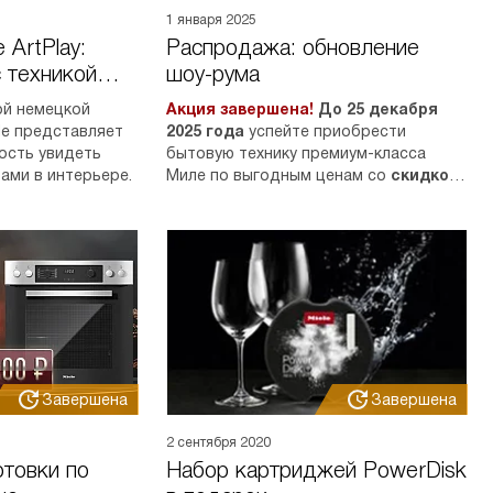
1 января 2025
 ArtPlay:
Распродажа: обновление
 техникой
шоу-рума
й немецкой
Акция завершена!
До 25 декабря
le представляет
2025 года
успейте приобрести
ость увидеть
бытовую технику премиум-класса
ами в интерьере.
Миле по выгодным ценам со
скидкой
до 40%.
Завершена
Завершена
2 сентября 2020
отовки по
Набор картриджей PowerDisk