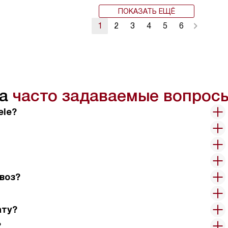
ПОКАЗАТЬ ЕЩЁ
1
2
3
4
5
6
на
часто задаваемые вопрос
ele?
воз?
ату?
?