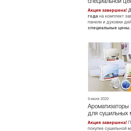
специальной це
Акция завершена!
Д
года
на комплект за
панели и духовки де
специальные цены.
9 июля 2020
Ароматизаторы 
для сушильных 
подарок
Акция завершена!
П
покупке сушильной м