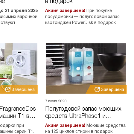
не
в подарок
о 21 апреля 2025
Акция завершена!
При покупке
висимых варочной
посудомойки — полугодовой запас
йствуют
картриджей PowerDisk в подарок.
Завершена
Завершена
7 июля 2020
FragranceDos
Полугодовой запас моющих
машин T1 в
средств UltraPhase1 и
UltraPhase2 при покупке
одарки при
Акция завершена!
Моющие средства
стиральных машин
ашины серии T1.
на 125 циклов стирки в подарок.