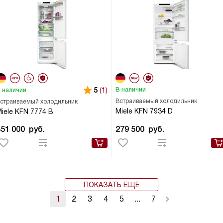
5
(1)
В наличии
 наличии
Встраиваемый холодильник
страиваемый холодильник
Miele KFN 7934 D
iele KFN 7774 B
351 000
руб.
279 500
руб.
ПОКАЗАТЬ ЕЩЁ
1
2
3
4
5
...
7