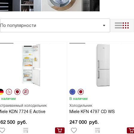
По популярности
 наличии
В наличии
страиваемый холодильник
Холодильник
iele KDN 7724 E Active
Miele KFN 4797 CD WS
162 500
руб.
247 000
руб.