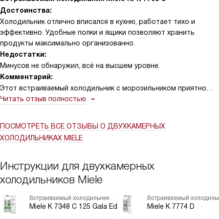
Достоинства:
Холодильник отлично вписался в кухню, работает тихо и
эффективно. Удобные полки и ящики позволяют хранить
продукты максимально организованно.
Недостатки:
Минусов не обнаружил, всё на высшем уровне.
Комментарий:
Этот встраиваемый холодильник с морозильником приятно
удивил своим функционалом и качеством сборки. Объем в 246
Читать отзыв полностью
литров идеально подходит для семьи из нескольких человек
— 175 литров холодильного отделения и 71 литр
ПОСМОТРЕТЬ ВСЕ ОТЗЫВЫ
О ДВУХКАМЕРНЫХ
морозильного. Особенно понравилась система динамического
ХОЛОДИЛЬНИКАХ MIELE
охлаждения DynaCool, которая равномерно распределяет
холод и поддерживает оптимальную температуру во всех
зонах. Технологии PerfectFresh и DuplexCool обеспечивают
Инструкции для двухкамерных
свежесть продуктов дольше, а активное увлажнение в верхнем
холодильников Miele
ящике сохраняет овощи и фрукты хрустящими.
Автоматическое размораживание и в холодильной, и в
Встраиваемый холодильник
Встраиваемый холодиль
морозильной камере — настоящее спасение, ведь забываешь
Miele K 7348 C 125 Gala Ed
Miele K 7774 D
о хлопотах с уходом за техникой. Морозильник с функцией