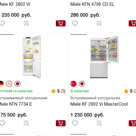
iele KF 2802 VI
Miele KFN 4796 CD EL
1 235 000
руб.
286 000
руб.
5
(3)
5
(
точняйте наличие
В наличии
страиваемый холодильник
Встраиваемый холодильник
iele KFN 7734 E
Miele KF 2902 Vi MasterCool
175 500
руб.
1 235 000
руб.