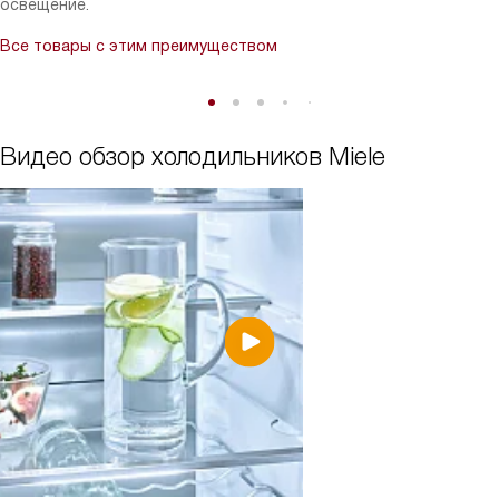
освещение.
качество, удобство и современные технологии в бытовой
технике!
Все товары с этим преимуществом
Видео обзор холодильников Miele