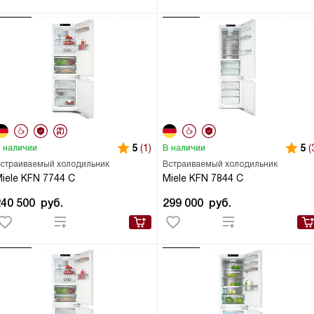
5
(1)
5
(
 наличии
В наличии
страиваемый холодильник
Встраиваемый холодильник
iele KFN 7744 C
Miele KFN 7844 C
240 500
руб.
299 000
руб.