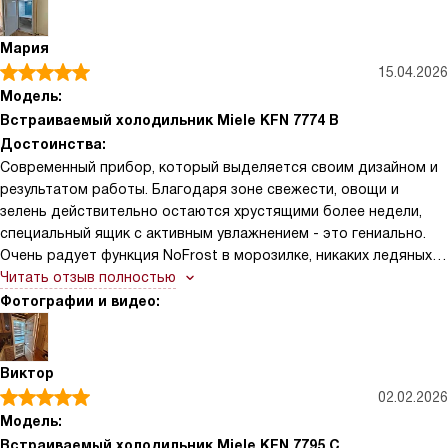
Мария
15.04.2026
Модель:
Встраиваемый холодильник Miele KFN 7774 B
Достоинства:
Современный прибор, который выделяется своим дизайном и
результатом работы. Благодаря зоне свежести, овощи и
зелень действительно остаются хрустящими более недели,
специальный ящик с активным увлажнением - это гениально.
Очень радует функция NoFrost в морозилке, никаких ледяных
глыб и изнурительной разморозки, чистота поддерживается
Читать отзыв полностью
сама собой. Также оценила покрытие задней стенки оно не
Фотографии и видео:
только стильно выглядит, но и легко моется, не оставляя
разводов. Полок и ящиков хватает для загрузки большого
количества продуктов.
Виктор
02.02.2026
Модель:
Встраиваемый холодильник Miele KFN 7795 C