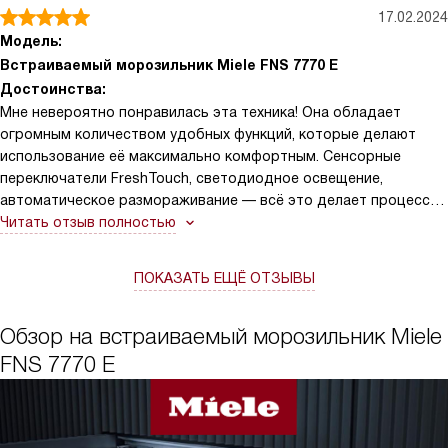
17.02.2024
Модель:
Встраиваемый морозильник Miele FNS 7770 E
Достоинства:
Мне невероятно понравилась эта техника! Она обладает
огромным количеством удобных функций, которые делают
использование её максимально комфортным. Сенсорные
переключатели FreshTouch, светодиодное освещение,
автоматическое размораживание — всё это делает процесс
заморозки продуктов невероятно простым. Благодаря
Читать отзыв полностью
системе SoftClose, дверца закрывается мягко и бесшумно.
Также важным преимуществом является энергоэффективность
ПОКАЗАТЬ ЕЩЁ ОТЗЫВЫ
класса А++, что позволяет существенно экономить
на электроэнергии.
Обзор на встраиваемый морозильник Miele
FNS 7770 E