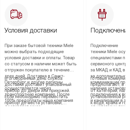
Условия доставки
Подключение
При заказе бытовой техники Miele
Подключение
можно выбрать подходящие
техники Miele осу
условия доставки и оплаты. Товар
специалистами пар
со статусом в наличии может быть
сервисного центра
отгружен покупателю в течение
за МКАД и КАД во
трех дней. Доставка в Санкт-
за дополнительную
В оговоренный день служба
Готовые коммуника
Петербург и другие регионы
коммуникации пре
доставки доставит упакованный
предполагают, в з
осуществляется через
наличие установле
прибор до двери или прихожей.
от категории, нали
транспортную компанию. После
подключения к во
Если необходимо переместить
установленной роз
100% предоплаты наша компания
и канализации в з
прибор до места установки,
к воде, крана и го
доставляет заказ
от категории техн
пожалуйста, предварительно
слива. Стандартна
до представительства
дополнительных ус
уточните это с менеджером.
включает в себя: с
транспортной компании в городе
определяется согл
За данную услугу взимается
транспортировочны
Москва. Пожалуйста, уточняйте
который можно по
дополнительная плата. Важно
разблокировку при