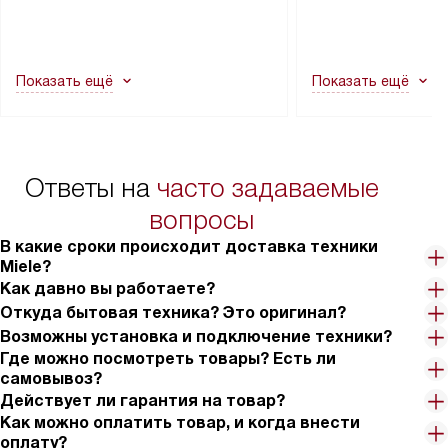
транспортной службы не могут
подключение к су
демонтировать дверцы, ручки или
коммуникациям, пе
другие выступающие элементы, так
и консультацию по 
как это может привести к отказу
В стандартную уст
Показать ещё
Показать ещё
в гарантийном ремонте в будущем.
не включаются: пр
Перед заказом удостоверьтесь, что
коммуникаций, рас
сможете переместить прибор
материалы, навеш
в нужное место, учитывая размеры
и перевешивание д
упаковки или без нее.
выполнения специа
Ответы на
часто задаваемые
в условиях повыше
тарифы на услуги 
вопросы
на 30%.
В какие сроки происходит доставка техники
Miele?
Как давно вы работаете?
Откуда бытовая техника? Это оригинал?
Возможны установка и подключение техники?
Где можно посмотреть товары? Есть ли
самовывоз?
Действует ли гарантия на товар?
Как можно оплатить товар, и когда внести
оплату?