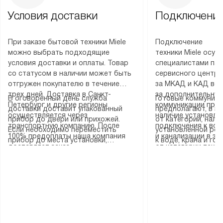
Условия доставки
Подключение
При заказе бытовой техники Miele
Подключение
можно выбрать подходящие
техники Miele осу
условия доставки и оплаты. Товар
специалистами пар
со статусом в наличии может быть
сервисного центра
отгружен покупателю в течение
за МКАД и КАД во
трех дней. Доставка в Санкт-
за дополнительную
В оговоренный день служба
Готовые коммуника
Петербург и другие регионы
коммуникации пре
доставки доставит упакованный
предполагают, в з
осуществляется через
наличие установле
прибор до двери или прихожей.
от категории, нали
транспортную компанию. После
подключения к во
Если необходимо переместить
установленной роз
100% предоплаты наша компания
и канализации в з
прибор до места установки,
к воде, крана и го
доставляет заказ
от категории техн
пожалуйста, предварительно
слива. Стандартна
до представительства
дополнительных ус
уточните это с менеджером.
включает в себя: с
транспортной компании в городе
определяется согл
За данную услугу взимается
транспортировочны
Москва. Пожалуйста, уточняйте
который можно по
дополнительная плата. Важно
разблокировку при
условия доставки у менеджера при
на нашем сайте в 
учитывать, что если размеры
соединение отдель
оформлении заказа.
«Подключение».
прибора не позволяют ему пройти
монтаж техники в 
через дверной проем, сотрудники
на место с проверк