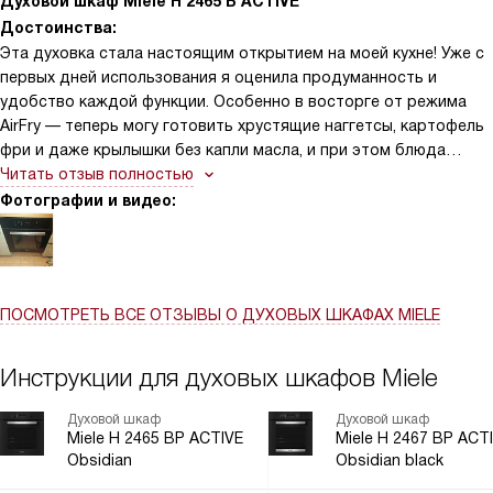
Духовой шкаф Miele H 2465 B ACTIVE
температуры: больше не нужно гадать, прогрелась ли духовка
Достоинства:
— всё под контролем. Семисегментный дисплей EasyControl
Эта духовка стала настоящим открытием на моей кухне! Уже с
прост в использовании, а автоматические программы
первых дней использования я оценила продуманность и
действительно упрощают процесс приготовления: выбрала
удобство каждой функции. Особенно в восторге от режима
блюдо — и духовка сама подбирает оптимальный режим.
AirFry — теперь могу готовить хрустящие наггетсы, картофель
фри и даже крылышки без капли масла, и при этом блюда
получаются сочными внутри и золотистыми снаружи. Очень
Читать отзыв полностью
радует и функция «Конвекция Плюс»: она равномерно
Фотографии и видео:
распределяет тепло по всем пяти уровням, благодаря чему
даже при готовке сразу нескольких блюд (например, запеканки,
курицы и овощей) всё пропекается идеально. Семисегментный
дисплей EasyControl интуитивно понятен, а возможность
ПОСМОТРЕТЬ ВСЕ ОТЗЫВЫ
О ДУХОВЫХ ШКАФАХ MIELE
задать пошаговое приготовление особенно помогает, когда
готовишь сложные блюда — духовка сама переключает
режимы и температуру. Ещё отмечу быстрый разогрев: всего
Инструкции для духовых шкафов Miele
за пару минут она достигает нужной температуры, что
экономит время и нервы в будние дни.
Духовой шкаф
Духовой шкаф
Miele H 2465 BP ACTIVE
Miele H 2467 BP ACT
Obsidian
Obsidian black