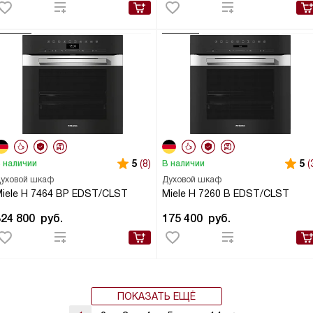
5
(8)
5
(
 наличии
В наличии
уховой шкаф
Духовой шкаф
iele H 7464 BP EDST/CLST
Miele H 7260 B EDST/CLST
324 800
руб.
175 400
руб.
ПОКАЗАТЬ ЕЩЁ