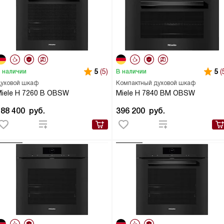
5
(5)
5
(
 наличии
В наличии
уховой шкаф
Компактный духовой шкаф
iele H 7260 B OBSW
Miele H 7840 BM OBSW
188 400
руб.
396 200
руб.