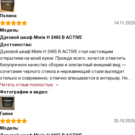
Полина
14.11.2025
Модель:
Духовой шкаф Miele H 2465 B ACTIVE
Достоинства:
Духовой шкаф Miele H 2465 B ACTIVE стал настоящим
открытием на моей кухне. Прежде всего, хочется отметить
безупречное качество сборки и элегантный внешний вид —
сочетание черного стекла и нержавеющей стали выглядит
стильно и современно, отлично вписывается в интерьер. Но
главное — это функциональность. Режим AirFry особенно
Читать отзыв полностью
порадовал: теперь я могу готовить хрустящую курицу или
Фотографии и видео:
картофель фри без лишнего масла, и результат получается
ничуть не хуже, чем в настоящей аэрогрилке. Очень удобна
функция «Конвекция плюс» — блюда пропекаются равномерно
Гаяне
даже на нескольких уровнях одновременно, что особенно
25.10.2025
ценно, когда нужно накрыть стол для большой семьи или
Модель:
гостей. Также оценила наличие индикации фактической