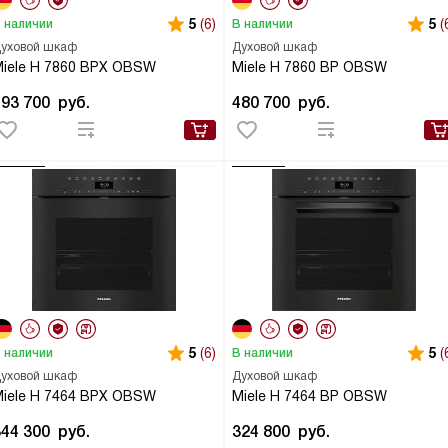
5
(6)
5
(
 наличии
В наличии
уховой шкаф
Духовой шкаф
iele H 7860 BPX OBSW
Miele H 7860 BP OBSW
493 700
руб.
480 700
руб.
5
(6)
5
(
 наличии
В наличии
уховой шкаф
Духовой шкаф
iele H 7464 BPX OBSW
Miele H 7464 BP OBSW
344 300
руб.
324 800
руб.