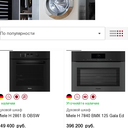
По популярности
 наличии
Уточняйте наличие
уховой шкаф
Духовой шкаф
iele H 2861 B OBSW
Miele H 7840 BMX 125 Gala Ed
149 400
руб.
396 200
руб.