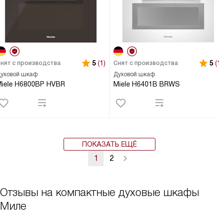
5
(1)
5
(
нят с производства
Снят с производства
уховой шкаф
Духовой шкаф
iele H6800BP HVBR
Miele H6401B BRWS
ПОКАЗАТЬ ЕЩЁ
1
2
Отзывы на компактные духовые шкафы
Миле