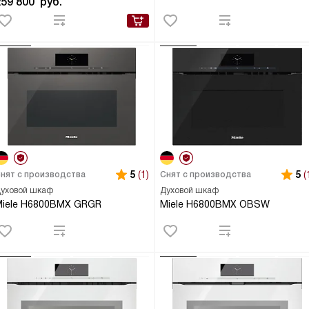
259 800
руб.
5
(1)
5
(
нят с производства
Снят с производства
уховой шкаф
Духовой шкаф
Miele H6800BMX GRGR
Miele H6800BMX OBSW