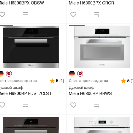
Miele H6800BPX OBSW
Miele H6800BPX GRGR
5
(1)
5
(
нят с производства
Снят с производства
уховой шкаф
Духовой шкаф
iele H6800BP EDST/CLST
Miele H6800BP BRWS