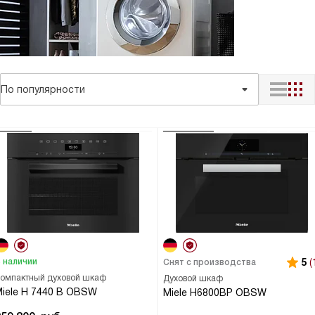
По популярности
 наличии
5
(
Снят с производства
омпактный духовой шкаф
Духовой шкаф
iele H 7440 B OBSW
Miele H6800BP OBSW