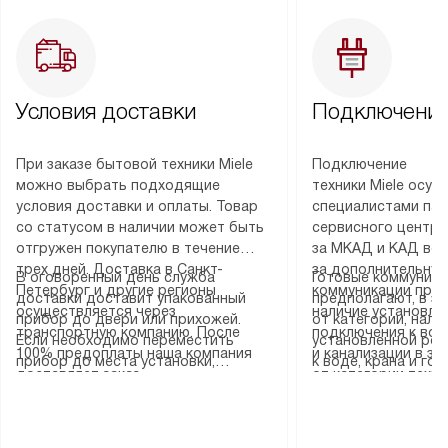
Условия доставки
Подключение
При заказе бытовой техники Miele
Подключение
можно выбрать подходящие
техники Miele осу
условия доставки и оплаты. Товар
специалистами пар
со статусом в наличии может быть
сервисного центра
отгружен покупателю в течение
за МКАД и КАД во
трех дней. Доставка в Санкт-
за дополнительную
В оговоренный день служба
Готовые коммуника
Петербург и другие регионы
коммуникации пре
доставки доставит упакованный
предполагают, в з
осуществляется через
наличие установле
прибор до двери или прихожей.
от категории, нали
транспортную компанию. После
подключения к во
Если необходимо переместить
установленной роз
100% предоплаты наша компания
и канализации в з
прибор до места установки,
к воде, крана и го
доставляет заказ
от категории техн
пожалуйста, предварительно
слива. Стандартна
до представительства
дополнительных ус
уточните это с менеджером.
включает в себя: с
транспортной компании в городе
определяется согл
За данную услугу взимается
транспортировочны
Москва. Пожалуйста, уточняйте
который можно по
дополнительная плата. Важно
разблокировку при