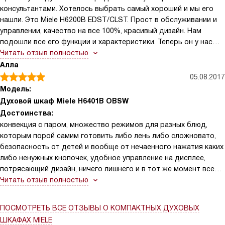
консультантами. Хотелось выбрать самый хороший и мы его
нашли. Это Miele H6200B EDST/CLST. Прост в обслуживании и
управлении, качество на все 100%, красивый дизайн. Нам
подошли все его функции и характеристики. Теперь он у нас
украшает нашу кухню.
Читать отзыв полностью
Алла
05.08.2017
Модель:
Духовой шкаф Miele H6401B OBSW
Достоинства:
конвекция с паром, множество режимов для разных блюд,
которым порой самим готовить либо лень либо сложновато,
безопасность от детей и вообще от нечаенного нажатия каких
либо ненужных кнопочек, удобное управление на дисплее,
потрясающий дизайн, ничего лишнего и в тот же момент все
необходимое есть у этой духовки!
Читать отзыв полностью
ПОСМОТРЕТЬ ВСЕ ОТЗЫВЫ
О КОМПАКТНЫХ ДУХОВЫХ
ШКАФАХ MIELE