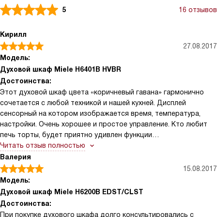
5
16 отзывов
Кирилл
27.08.2017
Модель:
Духовой шкаф Miele H6401B HVBR
Достоинства:
Этот духовой шкаф цвета «коричневый гавана» гармонично
сочетается с любой техникой и нашей кухней. Дисплей
сенсорный на котором изображается время, температура,
настройки. Очень хорошее и простое управление. Кто любит
печь торты, будет приятно удивлен функции
«Размораживание», применив ее замороженные ягодки
Читать отзыв полностью
становятся, как будто только сорваны и ими вы красиво
Валерия
украсите свое творение.
15.08.2017
Модель:
Духовой шкаф Miele H6200B EDST/CLST
Достоинства:
При покупке духового шкафа долго консультировались с