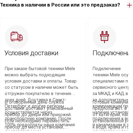
Техника в наличии в России или это предзаказ?
Условия доставки
Подключение
При заказе бытовой техники Miele
Подключение
можно выбрать подходящие
техники Miele осу
условия доставки и оплаты. Товар
специалистами пар
со статусом в наличии может быть
сервисного центра
отгружен покупателю в течение
за МКАД и КАД во
трех дней. Доставка в Санкт-
за дополнительную
В оговоренный день служба
Готовые коммуника
Петербург и другие регионы
коммуникации пре
доставки доставит упакованный
предполагают, в з
осуществляется через
наличие установле
прибор до двери или прихожей.
от категории, нали
транспортную компанию. После
подключения к во
Если необходимо переместить
установленной роз
100% предоплаты наша компания
и канализации в з
прибор до места установки,
к воде, крана и го
доставляет заказ
от категории техн