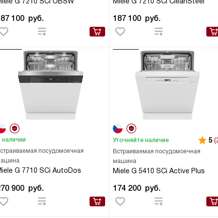
iele G 7210 SCi OBSW
Miele G 7210 SCi CleanSteel
187 100
руб.
187 100
руб.
 наличии
5
(
Уточняйте наличие
страиваемая посудомоечная
Встраиваемая посудомоечная
ашина
машина
iele G 7710 SCi AutoDos
Miele G 5410 SCi Active Plus
270 900
руб.
174 200
руб.