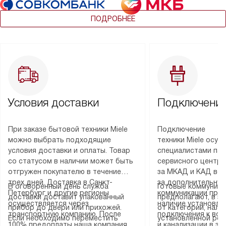
ПОДРОБНЕЕ
Условия доставки
Подключение
При заказе бытовой техники Miele
Подключение
можно выбрать подходящие
техники Miele осу
условия доставки и оплаты. Товар
специалистами пар
со статусом в наличии может быть
сервисного центра
отгружен покупателю в течение
за МКАД и КАД во
трех дней. Доставка в Санкт-
за дополнительную
В оговоренный день служба
Готовые коммуника
Петербург и другие регионы
коммуникации пре
доставки доставит упакованный
предполагают, в з
осуществляется через
наличие установле
прибор до двери или прихожей.
от категории, нали
транспортную компанию. После
подключения к во
Если необходимо переместить
установленной роз
100% предоплаты наша компания
и канализации в з