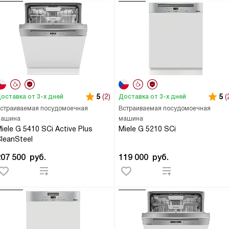
5
(2)
5
(
оставка от 3-х дней
Доставка от 3-х дней
страиваемая посудомоечная
Встраиваемая посудомоечная
ашина
машина
iele G 5410 SCi Active Plus
Miele G 5210 SCi
leanSteel
207 500
руб.
119 000
руб.