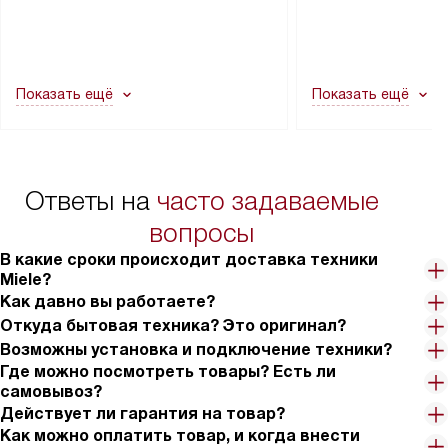
транспортной службы не могут
подключение к су
демонтировать дверцы, ручки или
коммуникациям, пе
другие выступающие элементы, так
и консультацию по 
как это может привести к отказу
В стандартную уст
Показать ещё
Показать ещё
в гарантийном ремонте в будущем.
не включаются: пр
Перед заказом удостоверьтесь, что
коммуникаций, рас
сможете переместить прибор
материалы, навеш
в нужное место, учитывая размеры
и перевешивание д
упаковки или без нее.
выполнения специа
Ответы на
часто задаваемые
в условиях повыше
тарифы на услуги 
вопросы
на 30%.
В какие сроки происходит доставка техники
Miele?
Как давно вы работаете?
Откуда бытовая техника? Это оригинал?
Возможны установка и подключение техники?
Где можно посмотреть товары? Есть ли
самовывоз?
Действует ли гарантия на товар?
Как можно оплатить товар, и когда внести