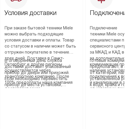
Условия доставки
Подключение
При заказе бытовой техники Miele
Подключение
можно выбрать подходящие
техники Miele осу
условия доставки и оплаты. Товар
специалистами пар
со статусом в наличии может быть
сервисного центра
отгружен покупателю в течение
за МКАД и КАД во
трех дней. Доставка в Санкт-
за дополнительную
В оговоренный день служба
Готовые коммуника
Петербург и другие регионы
коммуникации пре
доставки доставит упакованный
предполагают, в з
осуществляется через
наличие установле
прибор до двери или прихожей.
от категории, нали
транспортную компанию. После
подключения к во
Если необходимо переместить
установленной роз
100% предоплаты наша компания
и канализации в з
прибор до места установки,
к воде, крана и го
доставляет заказ
от категории техн
пожалуйста, предварительно
слива. Стандартна
до представительства
дополнительных ус
уточните это с менеджером.
включает в себя: с
транспортной компании в городе
определяется согл
За данную услугу взимается
транспортировочны
Москва. Пожалуйста, уточняйте
который можно по
дополнительная плата. Важно
разблокировку при
условия доставки у менеджера при
на нашем сайте в 
учитывать, что если размеры
соединение отдель
оформлении заказа.
«Подключение».
прибора не позволяют ему пройти
монтаж техники в 
через дверной проем, сотрудники
на место с проверк