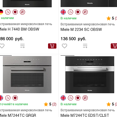
 наличии
5
(
В наличии
страиваемая микроволновая печь
Встраиваемая микроволновая печь
iele H 7440 BM OBSW
Miele M 2234 SC OBSW
286 000
руб.
136 500
руб.
5
(2)
5
(
точняйте наличие
В наличии
страиваемая микроволновая печь
Встраиваемая микроволновая печь
Miele M7244TC GRGR
Miele M7244TC EDST/CLST