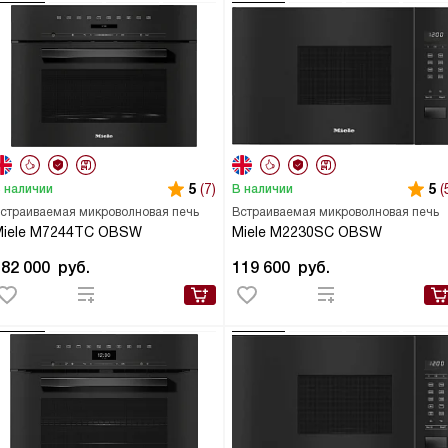
5
(7)
5
(
 наличии
В наличии
страиваемая микроволновая печь
Встраиваемая микроволновая печь
Miele M7244TC OBSW
Miele M2230SC OBSW
182 000
руб.
119 600
руб.