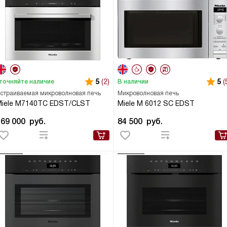
5
(2)
5
(
точняйте наличие
В наличии
страиваемая микроволновая печь
Микроволновая печь
Miele M7140TC EDST/CLST
Miele M 6012 SC EDST
169 000
руб.
84 500
руб.