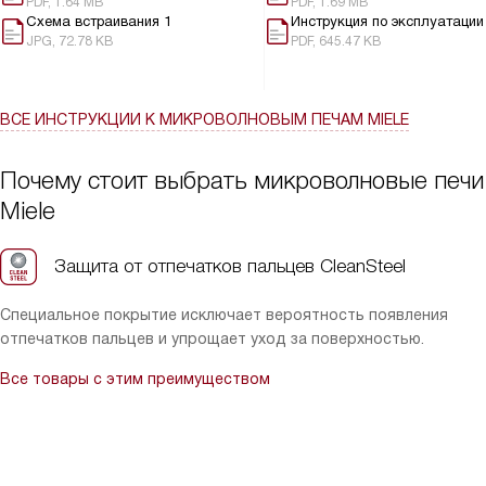
PDF, 1.64 MB
PDF, 1.69 MB
теперь не боюсь, что дети нажмут кнопки. Подсветка внутри
Схема встраивания 1
Инструкция по эксплуатации
позволяет быстро проверить готовность, а решётка и
JPG, 72.78 KB
PDF, 645.47 KB
противень Гурмэ пригодились для разнообразных блюд. В
общем, я довольна покупкой: техника надёжно справляется с
повседневными задачами и делает готовку проще.
ВСЕ ИНСТРУКЦИИ
К МИКРОВОЛНОВЫМ ПЕЧАМ MIELE
Почему стоит выбрать микроволновые печи
Miele
Защита от отпечатков пальцев CleanSteel
Специальное покрытие исключает вероятность появления
отпечатков пальцев и упрощает уход за поверхностью.
Все товары с этим преимуществом