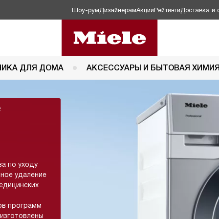
Шоу-рум
Дизайнерам
Акции
Рейтинги
Доставка и 
НИКА ДЛЯ ДОМА
АКСЕССУАРЫ И БЫТОВАЯ ХИМИ
е
а по уходу
вное удаление
медицинских
ов программ
 изготовлены