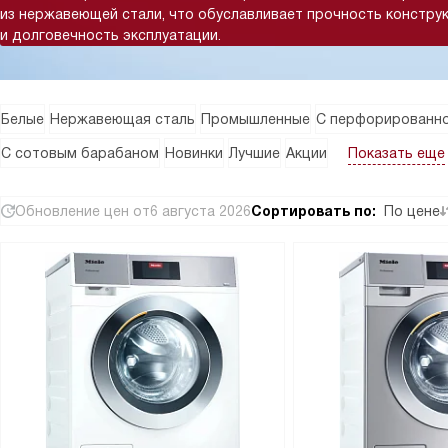
из нержавеющей стали, что обуславливает прочность констру
и долговечность эксплуатации.
Белые
Нержавеющая сталь
Промышленные
С перфорированно
Показать еще
С сотовым барабаном
Новинки
Лучшие
Акции
Обновление цен от
6 августа 2026
Сортировать по:
По цене