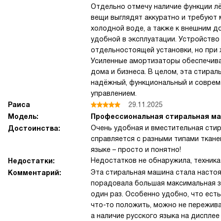
Отдельно отмечу наличие функции лё
вещи выглядят аккуратно и требуют 
холодной воде, а также к внешним 
удобной в эксплуатации. Устройство
отдельностоящей установки, но при 
Усиленные амортизаторы обеспечива
дома и бизнеса. В целом, эта стира
надёжный, функциональный и совре
управлением.
Раиса
29.11.2025
Модель:
Профессиональная стиральная маш
Очень удобная и вместительная стир
Достоинства:
справляется с разными типами ткане
языке – просто и понятно!
Недостатков не обнаружила, техника
Недостатки:
Эта стиральная машина стала настоя
Комментарий:
порадовала большая максимальная заг
один раз. Особенно удобно, что ест
что-то положить, можно не пережива
а наличие русского языка на диспле