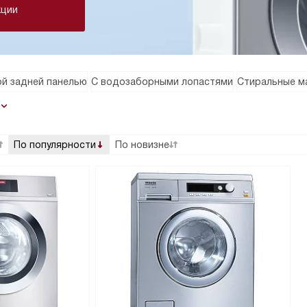
кции
й задней панелью
С водозаборными лопастями
Стиральные ма
По популярности
По новизне