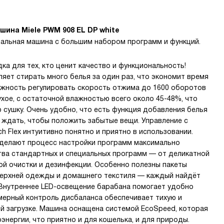
ина Miele PWM 908 EL DP white
ральная машина с большим набором программ и функций.
ка для тех, кто ценит качество и функциональность!
ляет стирать много белья за один раз, что экономит время
ожность регулировать скорость отжима до 1600 оборотов
ухое, с остаточной влажностью всего около 45-48%, что
сушку. Очень удобно, что есть функция добавления белья
 ждать, чтобы положить забытые вещи. Управление с
 Flex интуитивно понятно и приятно в использовании.
я делают процесс настройки программ максимально
ва стандартных и специальных программ — от деликатной
ой очистки и дезинфекции. Особенно полезны пакеты
верхней одежды и домашнего текстиля — каждый найдёт
Внутреннее LED-освещение барабана помогает удобно
хмерный контроль дисбаланса обеспечивает тихую и
й загрузке. Машина оснащена системой EcoSpeed, которая
энергии, что приятно и для кошелька, и для природы.