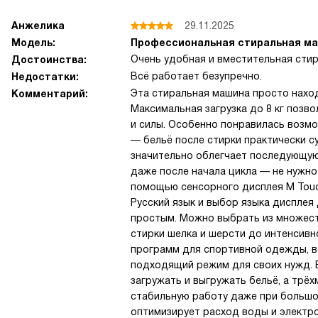
Анжелика
29.11.2025
Модель:
Профессиональная стиральная маш
Очень удобная и вместительная сти
Достоинства:
Всё работает безупречно.
Недостатки:
Эта стиральная машина просто наход
Комментарий:
Максимальная загрузка до 8 кг позво
и силы. Особенно понравилась возм
— бельё после стирки практически с
значительно облегчает последующую 
даже после начала цикла — не нужно
помощью сенсорного дисплея M Touch
Русский язык и выбор языка диспле
простым. Можно выбрать из множест
стирки шелка и шерсти до интенсивн
программ для спортивной одежды, 
подходящий режим для своих нужд. 
загружать и выгружать бельё, а трё
стабильную работу даже при большо
оптимизирует расход воды и электро