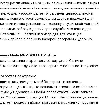
гкого разглаживания и защиты от сминания — после стирки
минимальной глажки. Возможность подключения к горячей и
дозирующим насосам делает эту модель универсальной и
 выполнено в классическом белом цвете и подходит для
желании можно установить в колонну с сушильной машиной.
ют тихую работу и долгий срок службы, что важно для
льная машина — отличный выбор для тех, кто ищет
менный прибор с большим набором программ и удобным
ина Miele PWM 908 EL DP white
альная машина с фронтальной загрузкой. Отлично
й, экономит воду и электроэнергию. Управление на русском
 работает безупречно.
щим открытием для меня! Во-первых, меня очень
рузка – целых 8 кг, что позволяет стирать много белья за
ь функция добавления белья после старта – если забыла
ть. Управление с помощью M Touch Flex очень интуитивное,
е делает процесс выбора программ максимально простым и