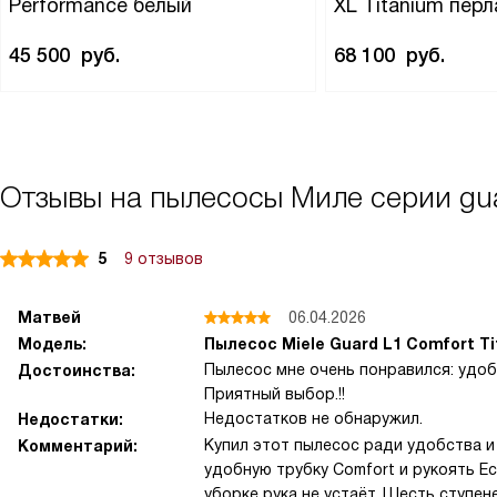
Performance белый
XL Titanium пер
45 500
руб.
68 100
руб.
Отзывы на пылесосы Миле серии gua
5
9 отзывов
Матвей
06.04.2026
Модель:
Пылесос Miele Guard L1 Comfort T
Пылесос мне очень понравился: удоб
Достоинства:
Приятный выбор.!!
Недостатков не обнаружил.
Недостатки:
Купил этот пылесос ради удобства и 
Комментарий:
удобную трубку Comfort и рукоять E
уборке рука не устаёт. Шесть ступе