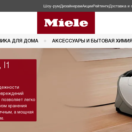
Шоу-рум
Дизайнерам
Акции
Рейтинги
Доставка и 
НИКА ДЛЯ ДОМА
АКСЕССУАРЫ И БЫТОВАЯ ХИМИ
 l1
адежности
повреждений
 позволяет легко
изм хранения
ичным, а мощная
е.