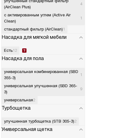
улучшенный стандартный фильтр
4
(AirClean Plus)
с активированным углем (Active Air
1
Clean)
стандартный фильтр (AirClean)
1
Насадка для мягкой мебели
Есть
12
Насадка для пола
универсальная комбинированная (SBD
1
355-3)
универсальная улучшенная (SBD 365-
9
3)
универсальная
2
Турбощетка
улучшенная турбощетка (STB 305-3)
2
Универсальная щетка