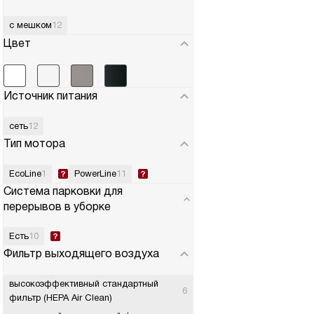
с мешком
12
Цвет
Источник питания
сеть
12
Тип мотора
EcoLine
1
PowerLine
11
Система парковки для
перерывов в уборке
Есть
10
Фильтр выходящего воздуха
высокоэффективный стандартный
6
фильтр (HEPA Air Clean)