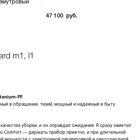
ламутровый
47 100
руб.
rd m1, l1
itanium-PF
ный в обращении, тихий, мощный и надёжный в быту.
качества уборки, и он оправдал ожидания. Я сразу заметил
co Comfort — держать прибор приятно, и при длительной
ней мощности с электронной регулировкой и светодиодной