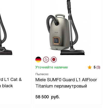
Уточняйте наличие
5
(3)
Пылесос
d L1 Cat &
Miele SUMF0 Guard L1 AllFloor
n black
Titanium перламутровый
58 500
руб.