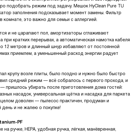
ро подобрать режим под задачу. Мешок HyClean Pure TU
икатор заполнения подсказывает момент замены. Фильтр
 в комнате, это важно для семьи с аллергией.
ятся и не царапают пол, амортизаторы сглаживают
а при кратких перерывах, а автоматическая намотка кабеля
о 12 метров и длинный шнур избавляют от постоянной
имах приемлем, а уменьшенный расход энергии радует
пал крупу возле плиты, было поздно и нужно было быстро
тавил средний режим — всё собралось с первого прохода, и
й — пришлось убирать после приготовления дома гостей:
азных насадок, универсальная щётка и насадка для паркета
 целом доволен — пылесос практичен, продуман и
 день и не жалею о покупке!
itanium-PF
 на ручке, HEPA, удобная ручка, лёгкая, манёвренная,