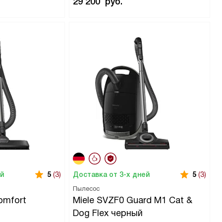
29 200
руб.
ей
Доставка от 3-х дней
5
(3)
5
(3)
Пылесос
omfort
Miele SVZF0 Guard M1 Cat &
Dog Flex черный