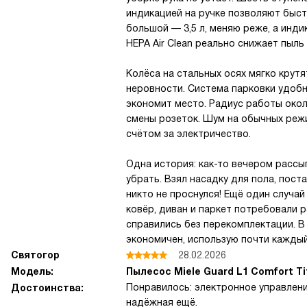
индикацией на ручке позволяют быст
большой — 3,5 л, меняю реже, а инд
HEPA Air Clean реально снижает пыль
Колёса на стальных осях мягко крут
неровности. Система парковки удобн
экономит место. Радиус работы окол
смены розеток. Шум на обычных реж
счётом за электричество.
Одна история: как-то вечером рассы
убрать. Взял насадку для пола, пос
никто не проснулся! Ещё один случа
ковёр, диван и паркет потребовали р
справились без перекомплектации. В
экономичен, использую почти каждый
Святогор
28.02.2026
Модель:
Пылесос Miele Guard L1 Comfort T
Понравилось: электронное управление
Достоинства:
надёжная ещё.