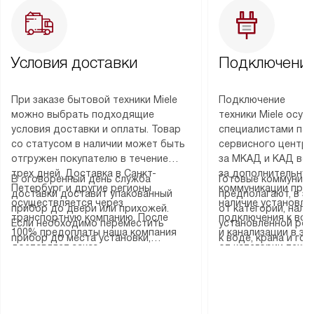
Условия доставки
Подключение
При заказе бытовой техники Miele
Подключение
можно выбрать подходящие
техники Miele осу
условия доставки и оплаты. Товар
специалистами пар
со статусом в наличии может быть
сервисного центра
отгружен покупателю в течение
за МКАД и КАД во
трех дней. Доставка в Санкт-
за дополнительную
В оговоренный день служба
Готовые коммуника
Петербург и другие регионы
коммуникации пре
доставки доставит упакованный
предполагают, в з
осуществляется через
наличие установле
прибор до двери или прихожей.
от категории, нали
транспортную компанию. После
подключения к во
Если необходимо переместить
установленной роз
100% предоплаты наша компания
и канализации в з
прибор до места установки,
к воде, крана и го
доставляет заказ
от категории техн
пожалуйста, предварительно
слива. Стандартна
до представительства
дополнительных ус
уточните это с менеджером.
включает в себя: с
транспортной компании в городе
определяется согл
За данную услугу взимается
транспортировочны
Москва. Пожалуйста, уточняйте
который можно по
дополнительная плата. Важно
разблокировку при
условия доставки у менеджера при
на нашем сайте в 
учитывать, что если размеры
соединение отдель