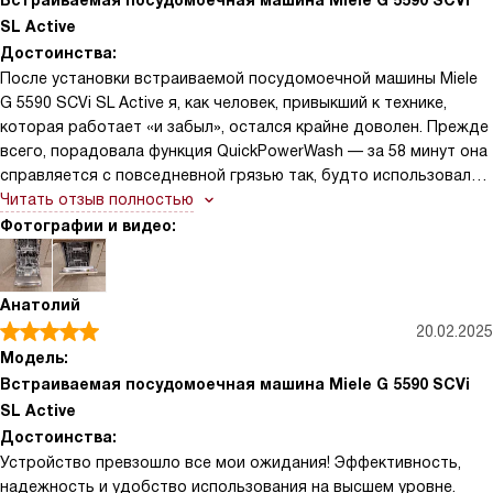
Встраиваемая посудомоечная машина Miele G 5590 SCVi
SL Active
Достоинства:
После установки встраиваемой посудомоечной машины Miele
G 5590 SCVi SL Active я, как человек, привыкший к технике,
которая работает «и забыл», остался крайне доволен. Прежде
всего, порадовала функция QuickPowerWash — за 58 минут она
справляется с повседневной грязью так, будто использовала
полноценную интенсивную программу. Это особенно ценно в
Читать отзыв полностью
будни, когда времени в обрез, а чистая посуда нужна уже
Фотографии и видео:
сейчас. Также впечатлила технология SensorDry: благодаря
интеллектуальному датчику сушки посуда выходит
действительно сухой, даже пластиковые контейнеры, которые
Анатолий
обычно остаются влажными в других моделях. Внутренняя
20.02.2025
камера из нержавеющей стали не только долговечна, но и
Модель:
легко очищается — никаких пятен или налёта после месяцев
Встраиваемая посудомоечная машина Miele G 5590 SCVi
эксплуатации. Удобно, что панель управления скрыта: внешне
SL Active
это просто лаконичная фасадная панель, вписывающаяся в
Достоинства:
любой интерьер кухни без намёка на бытовую технику.
Устройство превзошло все мои ожидания! Эффективность,
надежность и удобство использования на высшем уровне.