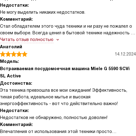
Недостатки:
Не могу выделить никаких недостатков.
Комментарий:
Стал обладателем этого чуда техники и ни разу не пожалел о
своем выборе. Всегда ценил в бытовой технике надежность и
функциональность, и в этом случае все мои требования были
Читать отзыв полностью
удовлетворены.
Анатолий
Начну с того, что устройство очень тихое. Можно спокойно
14.12.2024
проводить время с семьей или отдыхать, пока оно работает.
Модель:
Никакого шума, лишь легкий шелест воды, который почти не
Встраиваемая посудомоечная машина Miele G 5590 SCVi
слышно.
SL Active
А что касается эффективности, то здесь все просто
Достоинства:
великолепно. Посуда после мойки выглядит как новая, без
Эта техника превзошла все мои ожидания! Эффективность,
единого пятнышка. Даже самые застарелые загрязнения
тихая работа, идеальное мытье и высокая
смываются без проблем.
энергоэффективность - вот что действительно важно!
Система управления очень удобная и интуитивно понятная. Не
Недостатки:
пришлось долго разбираться, как что работает. Все настроили
Недостатков не обнаружено, полностью доволен!
быстро и без лишних проблем.
Комментарий:
Устройство очень вместительное, что для меня было большим
Впечатления от использования этой техники просто
плюсом. Вмещает большое количество посуды, что позволяет