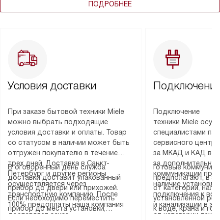
ПОДРОБНЕЕ
Условия доставки
Подключение
При заказе бытовой техники Miele
Подключение
можно выбрать подходящие
техники Miele осу
условия доставки и оплаты. Товар
специалистами пар
со статусом в наличии может быть
сервисного центра
отгружен покупателю в течение
за МКАД и КАД во
трех дней. Доставка в Санкт-
за дополнительную
В оговоренный день служба
Готовые коммуника
Петербург и другие регионы
коммуникации пре
доставки доставит упакованный
предполагают, в з
осуществляется через
наличие установле
прибор до двери или прихожей.
от категории, нали
транспортную компанию. После
подключения к во
Если необходимо переместить
установленной роз
100% предоплаты наша компания
и канализации в з
прибор до места установки,
к воде, крана и го
доставляет заказ
от категории техн
пожалуйста, предварительно
слива. Стандартна