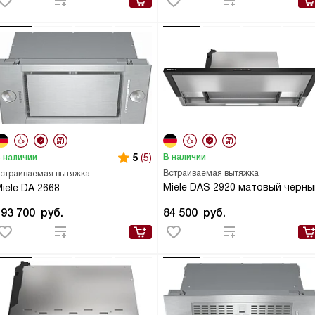
5
(5)
В наличии
 наличии
Встраиваемая вытяжка
страиваемая вытяжка
Miele DAS 2920 матовый черны
iele DA 2668
193 700
руб.
84 500
руб.