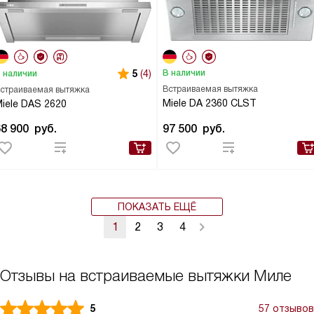
5
(4)
В наличии
 наличии
Встраиваемая вытяжка
страиваемая вытяжка
Miele DA 2360 CLST
iele DAS 2620
68 900
руб.
97 500
руб.
ПОКАЗАТЬ ЕЩЁ
1
2
3
4
Отзывы на встраиваемые вытяжки Миле
5
57 отзывов