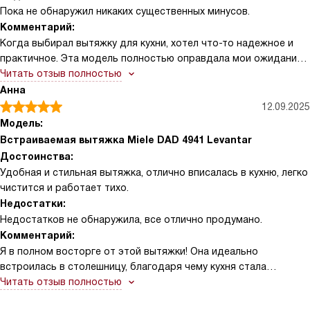
Пока не обнаружил никаких существенных минусов.
Комментарий:
Когда выбирал вытяжку для кухни, хотел что-то надежное и
практичное. Эта модель полностью оправдала мои ожидания!
Особенно понравился режим рециркуляции — он отлично
Читать отзыв полностью
справляется с запахами, даже если нет возможности вывести
Анна
воздух наружу. Удобные сенсорные кнопки с подсветкой
12.09.2025
делают управление простым и приятным, даже когда руки
Модель:
заняты или слегка влажные. Внутренняя часть с покрытием
Встраиваемая вытяжка Miele DAD 4941 Levantar
CleanCover реально облегчает уход: жир и пыль не
Достоинства:
задерживаются, и чистить вытяжку стало намного легче! Еще
Удобная и стильная вытяжка, отлично вписалась в кухню, легко
один плюс — наличие программируемого переключателя
чистится и работает тихо.
интенсивной ступени. Когда готовлю что-то требующее
Недостатки:
сильного отвода, просто активирую этот режим, и вытяжка
Недостатков не обнаружила, все отлично продумано.
работает на максимуме, быстро убирая запахи и пар. При этом
Комментарий:
шум не раздражает, что для меня важно, поскольку часто
Я в полном восторге от этой вытяжки! Она идеально
готовлю вечером и не хочу мешать отдыху семьи. Фильтры из
встроилась в столешницу, благодаря чему кухня стала
нержавеющей стали — находка! Их можно мыть в
выглядеть аккуратно и современно. Особенно понравилось
Читать отзыв полностью
посудомойке, что экономит время и силы. Индикатор
внутреннее покрытие CleanCover — теперь чистка стала проще
загрязнения подсказывает, когда нужно провести чистку, так