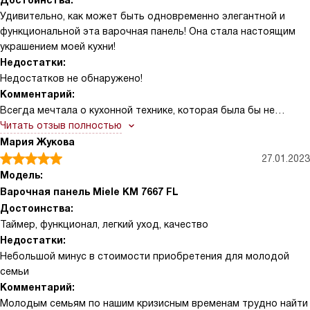
Достоинства:
Удивительно, как может быть одновременно элегантной и
функциональной эта варочная панель! Она стала настоящим
украшением моей кухни!
Недостатки:
Недостатков не обнаружено!
Комментарий:
Всегда мечтала о кухонной технике, которая была бы не
только красивой, но и удобной в использовании. И вот моя
Читать отзыв полностью
мечта сбылась! Эта варочная панель превзошла все мои
Мария Жукова
ожидания. Черный цвет панели идеально сочетается с любым
27.01.2023
интерьером, а гладкая стеклокерамическая поверхность легко
Модель:
чистится от грязи и жира.
Варочная панель Miele KM 7667 FL
Достоинства:
Сенсорные кнопки реагируют на малейшее прикосновение, а
Таймер, функционал, легкий уход, качество
возможность выбора степени мощности позволяет готовить
Недостатки:
блюда на любой вкус. Функция поддержания тепла очень
Небольшой минус в стоимости приобретения для молодой
удобна, когда гости опаздывают на ужин, а функция Stop&Go
семьи
позволяет приостановить процесс приготовления в любой
Комментарий:
момент.
Молодым семьям по нашим кризисным временам трудно найти