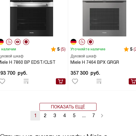
5
(5)
5
(
 наличии
Уточняйте наличие
уховой шкаф
Духовой шкаф
iele H 7860 BP EDST/CLST
Miele H 7464 BPX GRGR
493 700
руб.
357 300
руб.
ПОКАЗАТЬ ЕЩЁ
1
2
3
4
5
...
7