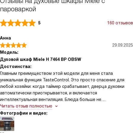
Отзывы на духовые шкафы Miele с
пароваркой
5
160 отзывов
Анна
29.09.2025
Модель:
Духовой шкаф Miele H 7464 BP OBSW
Достоинства:
Главным преимуществом этой модели для меня стала
уникальная функция TasteControl. Это просто спасение для
любой хозяйки: когда таймер срабатывает, дверца духовки
автоматически приоткрывается, и включается
интеллектуальная вентиляция. Блюда больше не
пересушиваются из-за остаточного жара, а мясо или выпечка
Читать отзыв полностью
остаются именно такими сочными и нежными, какими они были
Фотографии и видео:
в момент готовности. Также хочу выделить пиролитическую
очистку в сочетании с катализатором AirClean. Теперь уборка
занимает минимум времени и усилий — нужно лишь запустить