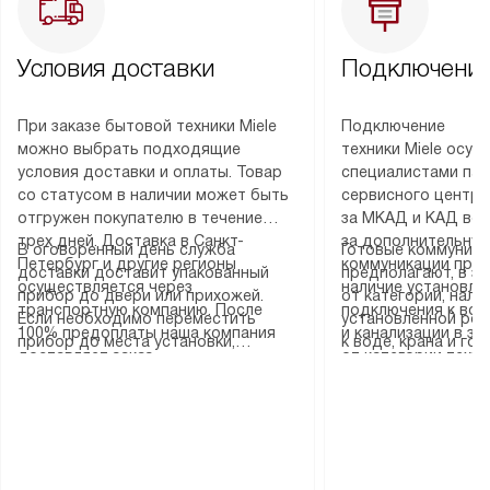
Условия доставки
Подключение
При заказе бытовой техники Miele
Подключение
можно выбрать подходящие
техники Miele осу
условия доставки и оплаты. Товар
специалистами пар
со статусом в наличии может быть
сервисного центра
отгружен покупателю в течение
за МКАД и КАД во
трех дней. Доставка в Санкт-
за дополнительную
В оговоренный день служба
Готовые коммуника
Петербург и другие регионы
коммуникации пре
доставки доставит упакованный
предполагают, в з
осуществляется через
наличие установле
прибор до двери или прихожей.
от категории, нали
транспортную компанию. После
подключения к во
Если необходимо переместить
установленной роз
100% предоплаты наша компания
и канализации в з
прибор до места установки,
к воде, крана и го
доставляет заказ
от категории техн
пожалуйста, предварительно
слива. Стандартна
до представительства
дополнительных ус
уточните это с менеджером.
включает в себя: с
транспортной компании в городе
определяется согл
За данную услугу взимается
транспортировочны
Москва. Пожалуйста, уточняйте
который можно по
дополнительная плата. Важно
разблокировку при
условия доставки у менеджера при
на нашем сайте в 
учитывать, что если размеры
соединение отдель
оформлении заказа.
«Подключение».
прибора не позволяют ему пройти
монтаж техники в 