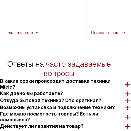
через дверной проем, сотрудники
на место с проверк
транспортной службы не могут
подключение к су
демонтировать дверцы, ручки или
коммуникациям, пе
другие выступающие элементы, так
и консультацию по 
как это может привести к отказу
В стандартную уст
Показать ещё
Показать ещё
в гарантийном ремонте в будущем.
не включаются: пр
Перед заказом удостоверьтесь, что
коммуникаций, рас
сможете переместить прибор
материалы, навеш
в нужное место, учитывая размеры
и перевешивание д
упаковки или без нее.
выполнения специа
Ответы на
часто задаваемые
в условиях повыше
тарифы на услуги 
вопросы
на 30%.
В какие сроки происходит доставка техники
Miele?
Как давно вы работаете?
Откуда бытовая техника? Это оригинал?
Возможны установка и подключение техники?
Где можно посмотреть товары? Есть ли
самовывоз?
Действует ли гарантия на товар?