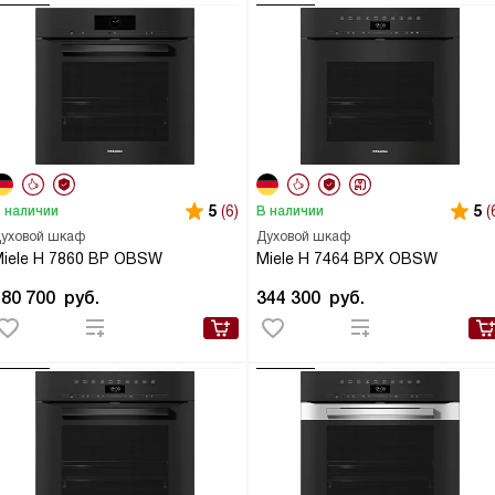
5
(6)
5
(
 наличии
В наличии
уховой шкаф
Духовой шкаф
iele H 7860 BP OBSW
Miele H 7464 BPX OBSW
480 700
руб.
344 300
руб.