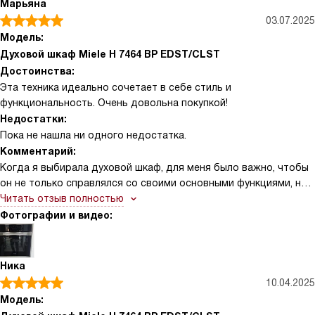
Марьяна
программу, и высокая температура превращает любые
03.07.2025
загрязнения в пепел, который легко стирается влажной
Модель:
тряпкой. Отдельного упоминания заслуживают
Духовой шкаф Miele H 7464 BP EDST/CLST
телескопические направляющие FlexiClip: противни выезжают
Достоинства:
плавно и надежно, что делает процесс посадки и выемки
Эта техника идеально сочетает в себе стиль и
тяжелых блюд абсолютно безопасным и комфортным.
функциональность. Очень довольна покупкой!
Сенсорный дисплей DirectSensor интуитивно понятен, а
Недостатки:
наличие двадцати пользовательских программ позволяет
Пока не нашла ни одного недостатка.
сохранить мои фирменные рецепты для быстрого доступа
Комментарий:
одним касанием.
Когда я выбирала духовой шкаф, для меня было важно, чтобы
он не только справлялся со своими основными функциями, но
и предлагал что-то особенное. Эта модель сразу привлекла
Читать отзыв полностью
мое внимание своими возможностями. Функция добавления
Фотографии и видео:
пара оказалась невероятно полезной, особенно когда я
готовлю выпечку. Булочки и хлеб получаются воздушными и с
хрустящей корочкой.
Ника
10.04.2025
Однажды я решила попробовать приготовить праздничный
Модель:
обед для всей семьи. Разморозила продукты и