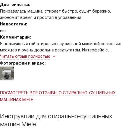
Достоинства:
Понравилась машина: стирает быстро, сушит бережно,
экономит время и простая в управлении
Недостатки:
нет
Комментарий:
Я пользуюсь этой стирально-сушильной машиной несколько
месяцев и очень довольна результатом. Интерфейс с
сенсорным дисплеем удобен: быстро разобралась с
Читать отзыв полностью
программами и подсказками, всё интуитивно. Авто-
Фотографии и видео:
дозирование TwinDos экономит моё время и средство —
больше не думаю о правильной порции порошка. Функция
AddLoad выручала не раз: забытые носки можно досыпать
даже спустя пару минут после старта. Паровая обработка
ПОСМОТРЕТЬ ВСЕ ОТЗЫВЫ
О СТИРАЛЬНО-СУШИЛЬНЫХ
SteamCare заметно уменьшает складки — глажу реже, бельё
МАШИНАХ MIELE
мягкое и свежее! Одна история: после детской футбольной
тренировки футболки были в грязи и пятнах. Включила режим с
PowerWash 2.0 и опцией «Пятна» — вещи вышли чистыми и без
Инструкции для стирально-сушильных
запаха, сохранился цвет. Другая ситуация: неожиданно гостям
машин Miele
понадобились свежие полотенца. Запустила комбинированный