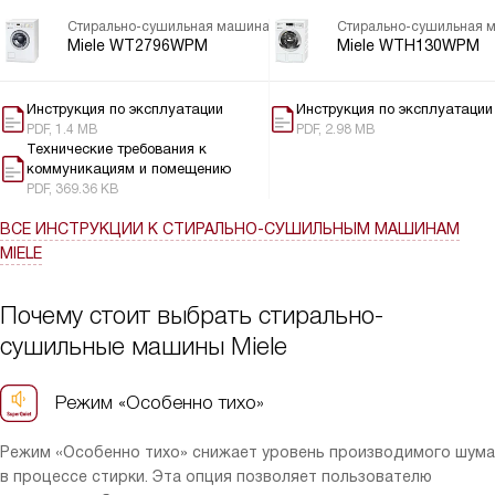
цикл «стирка+сушка», через нужное время всё было готово, и я
Стирально-сушильная машина
Стирально-сушильная 
успела накрыть стол. Удобно, что можно выбрать уровень
Miele WT2796WPM
Miele WTH130WPM
остаточной влажности — для шкафных полотенец и для
глажки. Аппарат работает тихо, барабан с бережной
Инструкция по эксплуатации
Инструкция по эксплуатации
структурой аккуратно обращается с вещами, а режимы для
PDF, 1.4 MB
PDF, 2.98 MB
деликатных тканей вселяют уверенность при стирке шелка и
Технические требования к
шерсти. Есть быстрые программы для срочных случаев, а
коммуникациям и помещению
также экологичные опции для экономии ресурсов.
PDF, 369.36 KB
Понравилась подсветка барабана и автоматический отсчёт
ВСЕ ИНСТРУКЦИИ
К СТИРАЛЬНО-СУШИЛЬНЫМ МАШИНАМ
времени.
MIELE
Почему стоит выбрать стирально-
сушильные машины Miele
Режим «Особенно тихо»
Режим «Особенно тихо» снижает уровень производимого шума
в процессе стирки. Эта опция позволяет пользователю