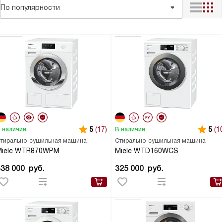
По популярности
5
(17)
5
(1
 наличии
В наличии
тирально-сушильная машина
Стирально-сушильная машина
Miele WTR870WPM
Miele WTD160WCS
338 000
руб.
325 000
руб.