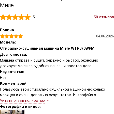
Миле
5
58 отзывов
Полина
04.06.2026
Модель:
Стирально-сушильная машина Miele WTR870WPM
Достоинства:
Машина стирает и сушит, бережно и быстро, экономно
дозирует моющее, удобная панель и простое дело
Недостатки:
Нет
Комментарий:
Пользуюсь этой стирально‑сушильной машиной несколько
месяцев и очень довольна результатом. Интерфейс с
наклонной панелью и MTouch понятен с первого раза,
Читать отзыв полностью
программы логичные — не нужно всё время заглядывать в
Фотографии и видео:
инструкцию. Автодозирование TwinDos и капсулы CapDosing