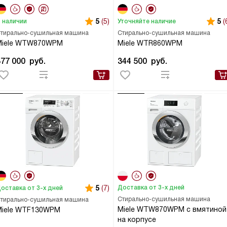
5
(5)
5
(
 наличии
Уточняйте наличие
тирально-сушильная машина
Стирально-сушильная машина
Miele WTW870WPM
Miele WTR860WPM
377 000
руб.
344 500
руб.
5
(7)
Доставка от 3-х дней
оставка от 3-х дней
Стирально-сушильная машина
тирально-сушильная машина
Miele WTW870WPM с вмятиной
Miele WTF130WPM
на корпусе