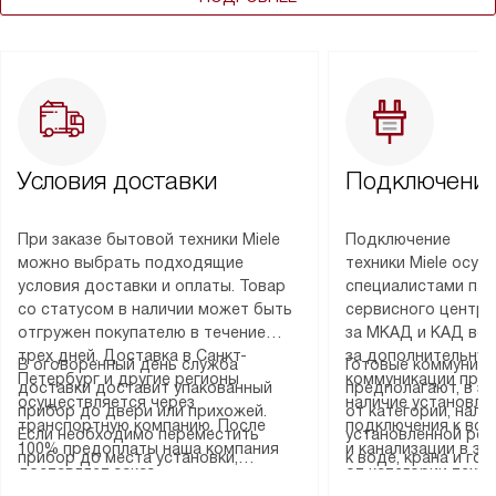
Условия доставки
Подключение
При заказе бытовой техники Miele
Подключение
можно выбрать подходящие
техники Miele осу
условия доставки и оплаты. Товар
специалистами пар
со статусом в наличии может быть
сервисного центра
отгружен покупателю в течение
за МКАД и КАД во
трех дней. Доставка в Санкт-
за дополнительную
В оговоренный день служба
Готовые коммуника
Петербург и другие регионы
коммуникации пре
доставки доставит упакованный
предполагают, в з
осуществляется через
наличие установле
прибор до двери или прихожей.
от категории, нали
транспортную компанию. После
подключения к во
Если необходимо переместить
установленной роз
100% предоплаты наша компания
и канализации в з
прибор до места установки,
к воде, крана и го
доставляет заказ
от категории техн
пожалуйста, предварительно
слива. Стандартна
до представительства
дополнительных ус