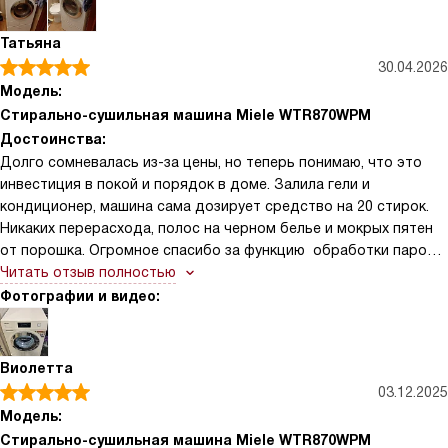
действительно экономят время: раз в неделю залила и забыла
про дозу, вещи всегда отстираны равномерно. Функция
Татьяна
AddLoad один раз спасла меня, когда я вспомнила про
30.04.2026
кофточку уже после старта — быстро докинула и продолжила
Модель:
цикл без проблем
Стирально-сушильная машина Miele WTR870WPM
Достоинства:
Долго сомневалась из-за цены, но теперь понимаю, что это
инвестиция в покой и порядок в доме. Залила гели и
кондиционер, машина сама дозирует средство на 20 стирок.
Никаких перерасхода, полос на черном белье и мокрых пятен
от порошка. Огромное спасибо за функцию обработки паром,
развешивать вещи после сушки не нужно, достаточно
Читать отзыв полностью
запустить 15-минутную программу — рубашки висят как
Фотографии и видео:
отутюженные. Даже детские вещи с застарелыми пятнами
выходят идеально чистыми без предварительного
застирывания. Сушка конденсационная с датчиками
Виолетта
влажности. Загрузка 8 кг для семьи из 4 человек, в самый раз,
03.12.2025
при сушке честные 5 кг.
Модель:
Стирально-сушильная машина Miele WTR870WPM