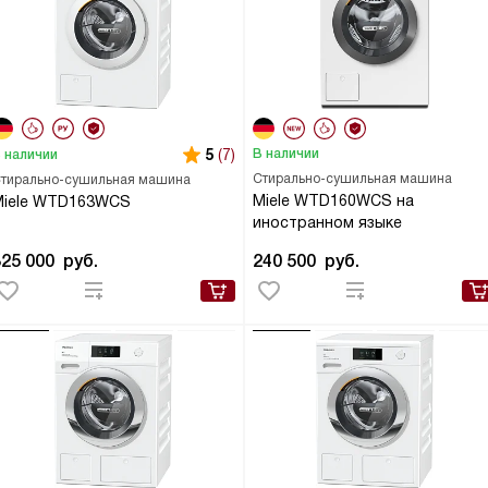
5
(7)
В наличии
 наличии
Стирально-сушильная машина
тирально-сушильная машина
Miele WTD160WCS на
Miele WTD163WCS
иностранном языке
325 000
руб.
240 500
руб.