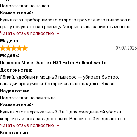
Недостатков не нашёл.
Комментарий:
Купил этот прибор вместо старого громоздкого пылесоса и
сразу почувствовал разницу. Уборка стала занимать меньше
времени, а тяжесть в руках почти не ощущается. Перевод в
Читать отзыв полностью
ручной режим делает процесс гибким: быстро убрать диван
Мадина
или салон машины проще, чем с обычной техникой. Три ступени
07.07.2025
мощности покрывают все повседневные задачи, а индикация
Модель:
на ручке помогает не гадать в каком режиме работаю.
Пылесос Miele Duoflex HX1 Extra Brilliant white
Достоинства:
Одна из реальных историй — после детского праздника кухня
Лёгкий, удобный и мощный пылесос — убирает быстро,
была усыпана крошками и конфетной пылью. С насадкой для
насадки продуманы, батареи хватает надолго. Класс
мягкой мебели и щелевой щёткой убрал всё аккуратно, не
Недостатки:
пришлось несколько раз проходиться по одному месту. В
Недостатков не заметила.
другой раз рассыпал крупу в коридоре: большая электрощётка
Комментарий:
вымела её быстро, а функция парковки трубки позволила
Купила этот вертикальный 3 в 1 для ежедневной уборки
сделать перерыв без лишних манёвров.
квартиры и осталась довольна. Вес около 3 кг делает его
простым в обращении: беру одну ручку — и уже на ковре, на
Читать отзыв полностью
Порадовала подсветка — в тёмных углах видно, где ещё
диване или в шкафу. Электрощётка отлично справляется с
Константин
остаются пылинки. Фильтр выхода воздуха держит запахи под