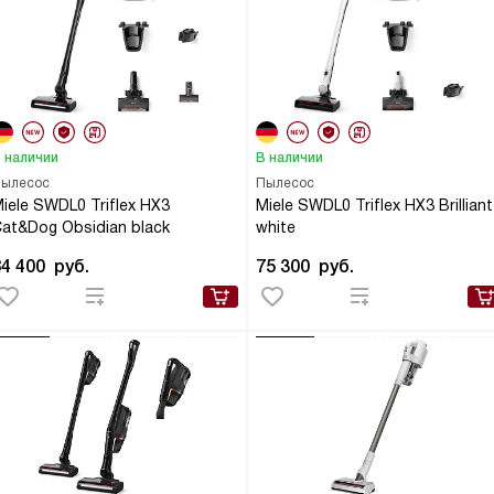
 наличии
В наличии
ылесос
Пылесос
iele SWDL0 Triflex HX3
Miele SWDL0 Triflex HX3 Brilliant
at&Dog Obsidian black
white
84 400
руб.
75 300
руб.