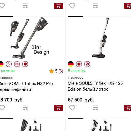
5
(6)
В наличии
 наличии
Пылесос
ылесос
Miele SOUL5 Triflex HX2 125
iele SOML0 Triflex HX2 Pro
Edition белый лотос
серый инфинити
98 700
руб.
67 500
руб.