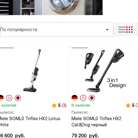
По популярности
5
(3)
5
(
 наличии
В наличии
ылесос
Пылесос
iele SOML0 Triflex HX2 Lotus
Miele SOML0 Triflex HX2
hite
Cat&Dog черный
86 600
руб.
79 200
руб.