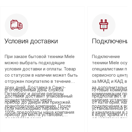
Условия доставки
Подключение
При заказе бытовой техники Miele
Подключение
можно выбрать подходящие
техники Miele осу
условия доставки и оплаты. Товар
специалистами пар
со статусом в наличии может быть
сервисного центра
отгружен покупателю в течение
за МКАД и КАД во
трех дней. Доставка в Санкт-
за дополнительную
В оговоренный день служба
Готовые коммуника
Петербург и другие регионы
коммуникации пре
доставки доставит упакованный
предполагают, в з
осуществляется через
наличие установле
прибор до двери или прихожей.
от категории, нали
транспортную компанию. После
подключения к во
Если необходимо переместить
установленной роз
100% предоплаты наша компания
и канализации в з
прибор до места установки,
к воде, крана и го
доставляет заказ
от категории техн
пожалуйста, предварительно
слива. Стандартна
до представительства
дополнительных ус
уточните это с менеджером.
включает в себя: с
транспортной компании в городе
определяется согл