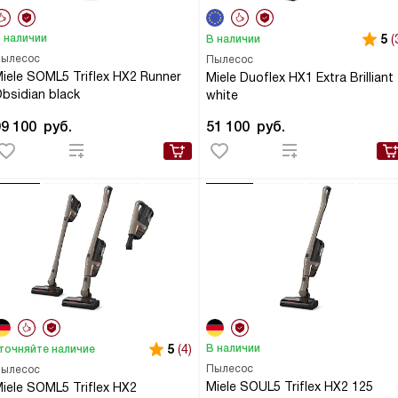
 наличии
5
(
В наличии
ылесос
Пылесос
iele SOML5 Triflex HX2 Runner
Miele Duoflex HX1 Extra Brilliant
bsidian black
white
99 100
руб.
51 100
руб.
5
(4)
В наличии
точняйте наличие
Пылесос
ылесос
Miele SOUL5 Triflex HX2 125
iele SOML5 Triflex HX2