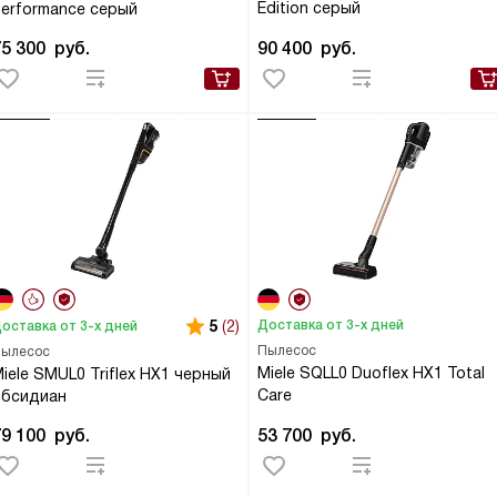
Edition серый
erformance серый
75 300
руб.
90 400
руб.
5
(2)
Доставка от 3-х дней
оставка от 3-х дней
Пылесос
ылесос
Miele SQLL0 Duoflex HX1 Total
iele SMUL0 Triflex HX1 черный
Care
обсидиан
79 100
руб.
53 700
руб.